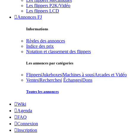
Les flippers Mécaniques
Les flippers P2K/Vidéo
Les flippers LCD
Annonces FJ
Informations
Règles des annonces
Indice des prix
Notation et classement des flippers
Les annonces par catégories
Flippers
|
Jukeboxes
|
Machines à sous
|
Arcades et Vidéo
Ventes
|
Recherches
|
Échanges
|
Dons
Toutes les annonces
Wiki
Agenda
FAQ
Connexion
Inscription