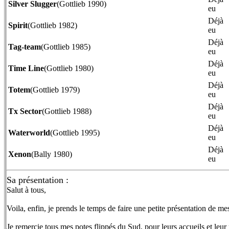
Silver Slugger
(Gottlieb 1990)
eu
Déjà
Spirit
(Gottlieb 1982)
eu
Déjà
Tag-team
(Gottlieb 1985)
eu
Déjà
Time Line
(Gottlieb 1980)
eu
Déjà
Totem
(Gottlieb 1979)
eu
Déjà
Tx Sector
(Gottlieb 1988)
eu
Déjà
Waterworld
(Gottlieb 1995)
eu
Déjà
Xenon
(Bally 1980)
eu
Sa présentation :
Salut à tous,
Voila, enfin, je prends le temps de faire une petite présentation de me
Je remercie tous mes potes flippés du Sud, pour leurs accueils et leur