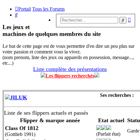
Portail
Tous les Forums
Rechercher
Rech
Recherc
avan
Les jeux et
machines de quelques membres du site
Le but de cette page est de vous permettre d'en dire un peu plus sur
votre passion et comment vous la vivez.
(nom prenom, liste des jeux ou appareils en possession, message...,
etc...)
Liste complète des présentations
Les flippers recherchés
Ses recherches :
JILUK
Liste de ses flippers actuels et passés
Flipper & marque année
Etat actuel
Statu
Class Of 1812
Garde
(Parfait état)
(Gottlieb 1991)