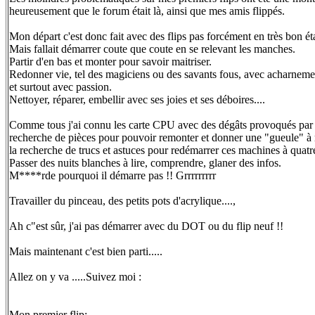
heureusement que le forum était là, ainsi que mes amis flippés.
Mon départ c'est donc fait avec des flips pas forcément en très bon éta
Mais fallait démarrer coute que coute en se relevant les manches.
Partir d'en bas et monter pour savoir maitriser.
Redonner vie, tel des magiciens ou des savants fous, avec acharneme
et surtout avec passion.
Nettoyer, réparer, embellir avec ses joies et ses déboires....
Comme tous j'ai connu les carte CPU avec des dégâts provoqués par l
recherche de pièces pour pouvoir remonter et donner une "gueule" à 
la recherche de trucs et astuces pour redémarrer ces machines à quatre
Passer des nuits blanches à lire, comprendre, glaner des infos.
M****rde pourquoi il démarre pas !! Grrrrrrrrr
Travailler du pinceau, des petits pots d'acrylique....,
Ah c"est sûr, j'ai pas démarrer avec du DOT ou du flip neuf !!
Mais maintenant c'est bien parti.....
Allez on y va .....Suivez moi :
Mon premier flip: