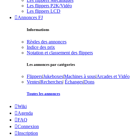
Les flippers Mécaniques
Les flippers P2K/Vidéo
Les flippers LCD
Annonces FJ
Informations
Règles des annonces
Indice des prix
Notation et classement des flippers
Les annonces par catégories
Flippers
|
Jukeboxes
|
Machines à sous
|
Arcades et Vidéo
Ventes
|
Recherches
|
Échanges
|
Dons
Toutes les annonces
Wiki
Agenda
FAQ
Connexion
Inscription