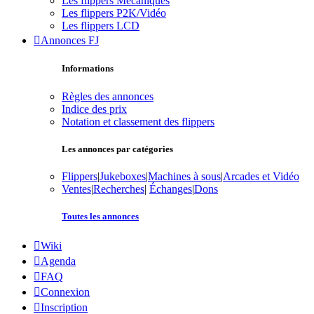
Les flippers Mécaniques
Les flippers P2K/Vidéo
Les flippers LCD
Annonces FJ
Informations
Règles des annonces
Indice des prix
Notation et classement des flippers
Les annonces par catégories
Flippers
|
Jukeboxes
|
Machines à sous
|
Arcades et Vidéo
Ventes
|
Recherches
|
Échanges
|
Dons
Toutes les annonces
Wiki
Agenda
FAQ
Connexion
Inscription