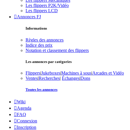
Les flippers Mécaniques
Les flippers P2K/Vidéo
Les flippers LCD
Annonces FJ
Informations
Règles des annonces
Indice des prix
Notation et classement des flippers
Les annonces par catégories
Flippers
|
Jukeboxes
|
Machines à sous
|
Arcades et Vidéo
Ventes
|
Recherches
|
Échanges
|
Dons
Toutes les annonces
Wiki
Agenda
FAQ
Connexion
Inscription