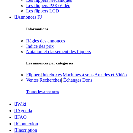
Les flippers Mécaniques
Les flippers P2K/Vidéo
Les flippers LCD
Annonces FJ
Informations
Règles des annonces
Indice des prix
Notation et classement des flippers
Les annonces par catégories
Flippers
|
Jukeboxes
|
Machines à sous
|
Arcades et Vidéo
Ventes
|
Recherches
|
Échanges
|
Dons
Toutes les annonces
Wiki
Agenda
FAQ
Connexion
Inscription