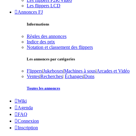
Les flippers P2K/Vidéo
Les flippers LCD
Annonces FJ
Informations
Règles des annonces
Indice des prix
Notation et classement des flippers
Les annonces par catégories
Flippers
|
Jukeboxes
|
Machines à sous
|
Arcades et Vidéo
Ventes
|
Recherches
|
Échanges
|
Dons
Toutes les annonces
Wiki
Agenda
FAQ
Connexion
Inscription