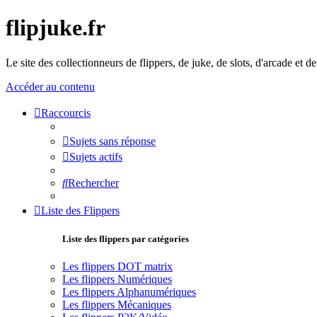
flipjuke.fr
Le site des collectionneurs de flippers, de juke, de slots, d'arcade et d
Accéder au contenu
Raccourcis
Sujets sans réponse
Sujets actifs
Rechercher
Liste des Flippers
Liste des flippers par catégories
Les flippers DOT matrix
Les flippers Numériques
Les flippers Alphanumériques
Les flippers Mécaniques