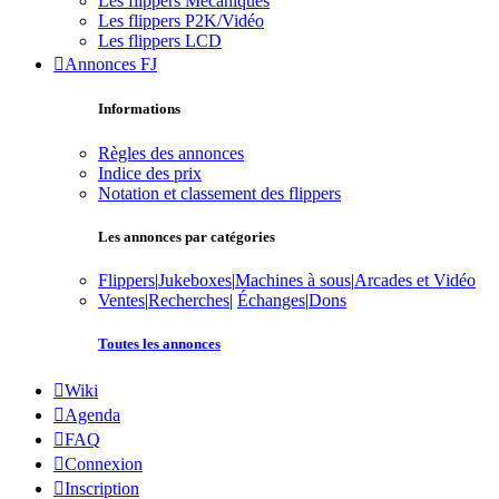
Les flippers Mécaniques
Les flippers P2K/Vidéo
Les flippers LCD
Annonces FJ
Informations
Règles des annonces
Indice des prix
Notation et classement des flippers
Les annonces par catégories
Flippers
|
Jukeboxes
|
Machines à sous
|
Arcades et Vidéo
Ventes
|
Recherches
|
Échanges
|
Dons
Toutes les annonces
Wiki
Agenda
FAQ
Connexion
Inscription