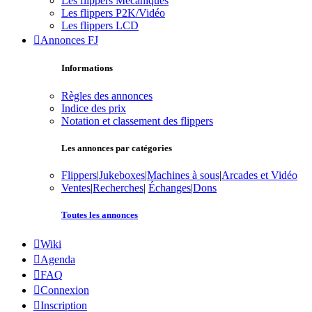
Les flippers Mécaniques
Les flippers P2K/Vidéo
Les flippers LCD
Annonces FJ
Informations
Règles des annonces
Indice des prix
Notation et classement des flippers
Les annonces par catégories
Flippers
|
Jukeboxes
|
Machines à sous
|
Arcades et Vidéo
Ventes
|
Recherches
|
Échanges
|
Dons
Toutes les annonces
Wiki
Agenda
FAQ
Connexion
Inscription