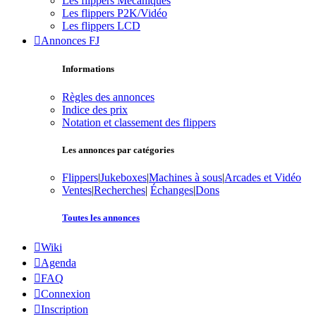
Les flippers Mécaniques
Les flippers P2K/Vidéo
Les flippers LCD
Annonces FJ
Informations
Règles des annonces
Indice des prix
Notation et classement des flippers
Les annonces par catégories
Flippers
|
Jukeboxes
|
Machines à sous
|
Arcades et Vidéo
Ventes
|
Recherches
|
Échanges
|
Dons
Toutes les annonces
Wiki
Agenda
FAQ
Connexion
Inscription