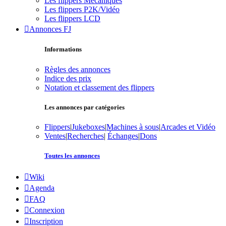
Les flippers Mécaniques
Les flippers P2K/Vidéo
Les flippers LCD
Annonces FJ
Informations
Règles des annonces
Indice des prix
Notation et classement des flippers
Les annonces par catégories
Flippers
|
Jukeboxes
|
Machines à sous
|
Arcades et Vidéo
Ventes
|
Recherches
|
Échanges
|
Dons
Toutes les annonces
Wiki
Agenda
FAQ
Connexion
Inscription