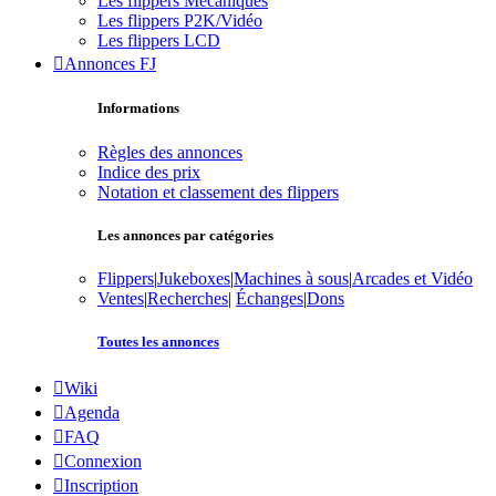
Les flippers Mécaniques
Les flippers P2K/Vidéo
Les flippers LCD
Annonces FJ
Informations
Règles des annonces
Indice des prix
Notation et classement des flippers
Les annonces par catégories
Flippers
|
Jukeboxes
|
Machines à sous
|
Arcades et Vidéo
Ventes
|
Recherches
|
Échanges
|
Dons
Toutes les annonces
Wiki
Agenda
FAQ
Connexion
Inscription