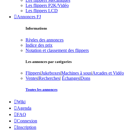
Les flippers Mécaniques
Les flippers P2K/Vidéo
Les flippers LCD
Annonces FJ
Informations
Règles des annonces
Indice des prix
Notation et classement des flippers
Les annonces par catégories
Flippers
|
Jukeboxes
|
Machines à sous
|
Arcades et Vidéo
Ventes
|
Recherches
|
Échanges
|
Dons
Toutes les annonces
Wiki
Agenda
FAQ
Connexion
Inscription