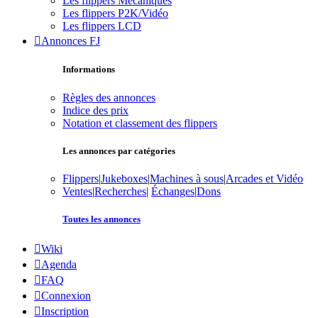
Les flippers Mécaniques
Les flippers P2K/Vidéo
Les flippers LCD
Annonces FJ
Informations
Règles des annonces
Indice des prix
Notation et classement des flippers
Les annonces par catégories
Flippers
|
Jukeboxes
|
Machines à sous
|
Arcades et Vidéo
Ventes
|
Recherches
|
Échanges
|
Dons
Toutes les annonces
Wiki
Agenda
FAQ
Connexion
Inscription