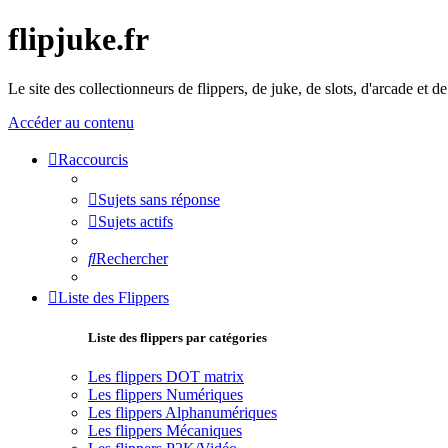
flipjuke.fr
Le site des collectionneurs de flippers, de juke, de slots, d'arcade et d
Accéder au contenu
Raccourcis
Sujets sans réponse
Sujets actifs
Rechercher
Liste des Flippers
Liste des flippers par catégories
Les flippers DOT matrix
Les flippers Numériques
Les flippers Alphanumériques
Les flippers Mécaniques