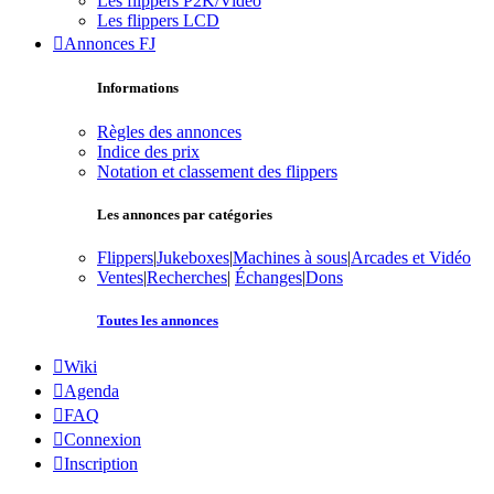
Les flippers P2K/Vidéo
Les flippers LCD
Annonces FJ
Informations
Règles des annonces
Indice des prix
Notation et classement des flippers
Les annonces par catégories
Flippers
|
Jukeboxes
|
Machines à sous
|
Arcades et Vidéo
Ventes
|
Recherches
|
Échanges
|
Dons
Toutes les annonces
Wiki
Agenda
FAQ
Connexion
Inscription