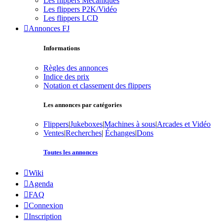
Les flippers Mécaniques
Les flippers P2K/Vidéo
Les flippers LCD
Annonces FJ
Informations
Règles des annonces
Indice des prix
Notation et classement des flippers
Les annonces par catégories
Flippers
|
Jukeboxes
|
Machines à sous
|
Arcades et Vidéo
Ventes
|
Recherches
|
Échanges
|
Dons
Toutes les annonces
Wiki
Agenda
FAQ
Connexion
Inscription