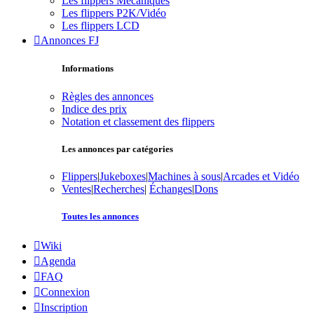
Les flippers Mécaniques
Les flippers P2K/Vidéo
Les flippers LCD
Annonces FJ
Informations
Règles des annonces
Indice des prix
Notation et classement des flippers
Les annonces par catégories
Flippers
|
Jukeboxes
|
Machines à sous
|
Arcades et Vidéo
Ventes
|
Recherches
|
Échanges
|
Dons
Toutes les annonces
Wiki
Agenda
FAQ
Connexion
Inscription