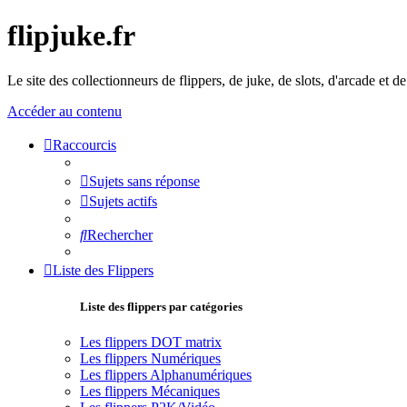
flipjuke.fr
Le site des collectionneurs de flippers, de juke, de slots, d'arcade et d
Accéder au contenu
Raccourcis
Sujets sans réponse
Sujets actifs
Rechercher
Liste des Flippers
Liste des flippers par catégories
Les flippers DOT matrix
Les flippers Numériques
Les flippers Alphanumériques
Les flippers Mécaniques