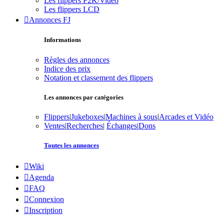
Les flippers P2K/Vidéo
Les flippers LCD
Annonces FJ
Informations
Règles des annonces
Indice des prix
Notation et classement des flippers
Les annonces par catégories
Flippers
|
Jukeboxes
|
Machines à sous
|
Arcades et Vidéo
Ventes
|
Recherches
|
Échanges
|
Dons
Toutes les annonces
Wiki
Agenda
FAQ
Connexion
Inscription