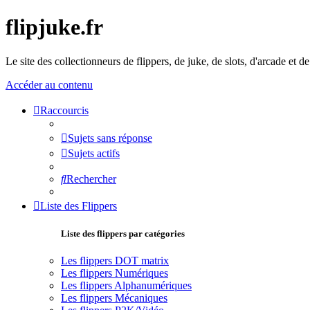
flipjuke.fr
Le site des collectionneurs de flippers, de juke, de slots, d'arcade et d
Accéder au contenu
Raccourcis
Sujets sans réponse
Sujets actifs
Rechercher
Liste des Flippers
Liste des flippers par catégories
Les flippers DOT matrix
Les flippers Numériques
Les flippers Alphanumériques
Les flippers Mécaniques