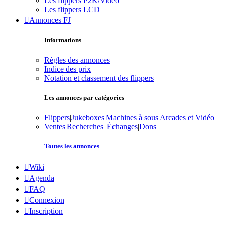
Les flippers P2K/Vidéo
Les flippers LCD
Annonces FJ
Informations
Règles des annonces
Indice des prix
Notation et classement des flippers
Les annonces par catégories
Flippers
|
Jukeboxes
|
Machines à sous
|
Arcades et Vidéo
Ventes
|
Recherches
|
Échanges
|
Dons
Toutes les annonces
Wiki
Agenda
FAQ
Connexion
Inscription