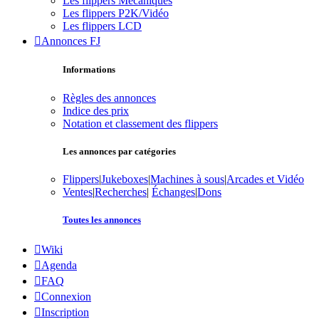
Les flippers Mécaniques
Les flippers P2K/Vidéo
Les flippers LCD
Annonces FJ
Informations
Règles des annonces
Indice des prix
Notation et classement des flippers
Les annonces par catégories
Flippers
|
Jukeboxes
|
Machines à sous
|
Arcades et Vidéo
Ventes
|
Recherches
|
Échanges
|
Dons
Toutes les annonces
Wiki
Agenda
FAQ
Connexion
Inscription