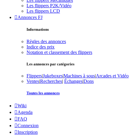
Les flippers Mécaniques
Les flippers P2K/Vidéo
Les flippers LCD
Annonces FJ
Informations
Règles des annonces
Indice des prix
Notation et classement des flippers
Les annonces par catégories
Flippers
|
Jukeboxes
|
Machines à sous
|
Arcades et Vidéo
Ventes
|
Recherches
|
Échanges
|
Dons
Toutes les annonces
Wiki
Agenda
FAQ
Connexion
Inscription