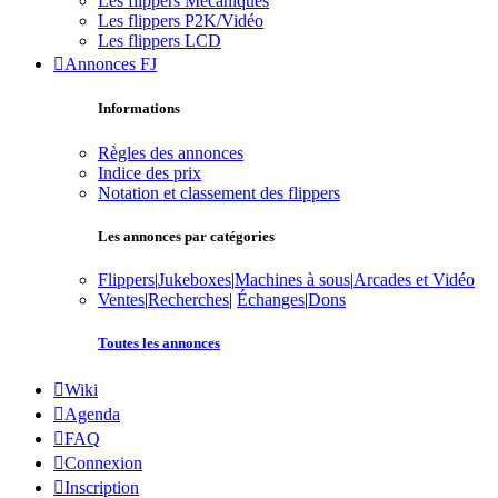
Les flippers Mécaniques
Les flippers P2K/Vidéo
Les flippers LCD
Annonces FJ
Informations
Règles des annonces
Indice des prix
Notation et classement des flippers
Les annonces par catégories
Flippers
|
Jukeboxes
|
Machines à sous
|
Arcades et Vidéo
Ventes
|
Recherches
|
Échanges
|
Dons
Toutes les annonces
Wiki
Agenda
FAQ
Connexion
Inscription