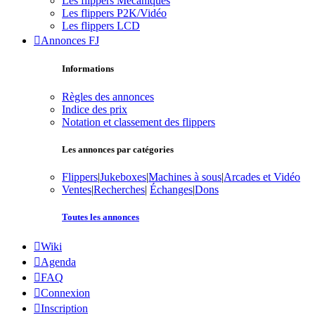
Les flippers Mécaniques
Les flippers P2K/Vidéo
Les flippers LCD
Annonces FJ
Informations
Règles des annonces
Indice des prix
Notation et classement des flippers
Les annonces par catégories
Flippers
|
Jukeboxes
|
Machines à sous
|
Arcades et Vidéo
Ventes
|
Recherches
|
Échanges
|
Dons
Toutes les annonces
Wiki
Agenda
FAQ
Connexion
Inscription