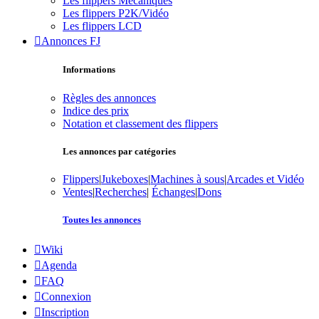
Les flippers Mécaniques
Les flippers P2K/Vidéo
Les flippers LCD
Annonces FJ
Informations
Règles des annonces
Indice des prix
Notation et classement des flippers
Les annonces par catégories
Flippers
|
Jukeboxes
|
Machines à sous
|
Arcades et Vidéo
Ventes
|
Recherches
|
Échanges
|
Dons
Toutes les annonces
Wiki
Agenda
FAQ
Connexion
Inscription