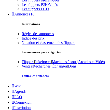
Les flippers Mécaniques
Les flippers P2K/Vidéo
Les flippers LCD
Annonces FJ
Informations
Règles des annonces
Indice des prix
Notation et classement des flippers
Les annonces par catégories
Flippers
|
Jukeboxes
|
Machines à sous
|
Arcades et Vidéo
Ventes
|
Recherches
|
Échanges
|
Dons
Toutes les annonces
Wiki
Agenda
FAQ
Connexion
Inscription