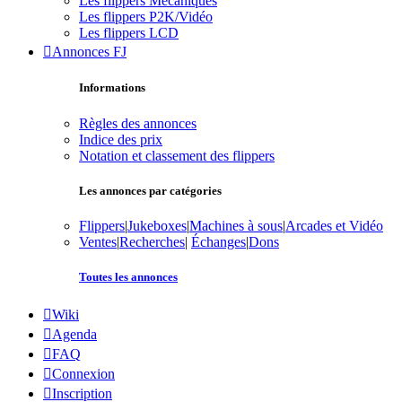
Les flippers Mécaniques
Les flippers P2K/Vidéo
Les flippers LCD
Annonces FJ
Informations
Règles des annonces
Indice des prix
Notation et classement des flippers
Les annonces par catégories
Flippers
|
Jukeboxes
|
Machines à sous
|
Arcades et Vidéo
Ventes
|
Recherches
|
Échanges
|
Dons
Toutes les annonces
Wiki
Agenda
FAQ
Connexion
Inscription