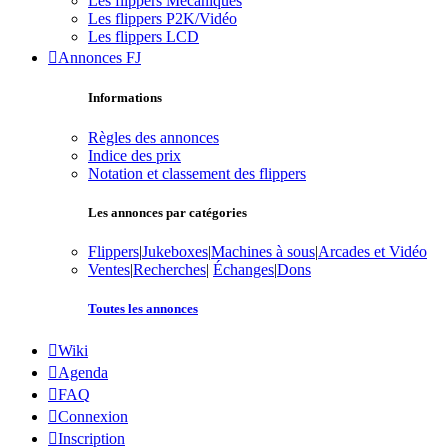
Les flippers Mécaniques
Les flippers P2K/Vidéo
Les flippers LCD
Annonces FJ
Informations
Règles des annonces
Indice des prix
Notation et classement des flippers
Les annonces par catégories
Flippers
|
Jukeboxes
|
Machines à sous
|
Arcades et Vidéo
Ventes
|
Recherches
|
Échanges
|
Dons
Toutes les annonces
Wiki
Agenda
FAQ
Connexion
Inscription