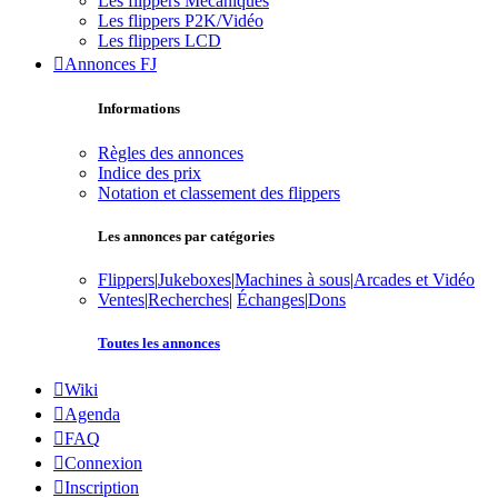
Les flippers Mécaniques
Les flippers P2K/Vidéo
Les flippers LCD
Annonces FJ
Informations
Règles des annonces
Indice des prix
Notation et classement des flippers
Les annonces par catégories
Flippers
|
Jukeboxes
|
Machines à sous
|
Arcades et Vidéo
Ventes
|
Recherches
|
Échanges
|
Dons
Toutes les annonces
Wiki
Agenda
FAQ
Connexion
Inscription