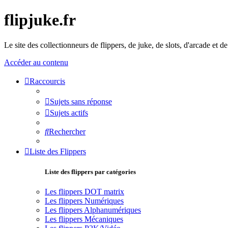
flipjuke.fr
Le site des collectionneurs de flippers, de juke, de slots, d'arcade et d
Accéder au contenu
Raccourcis
Sujets sans réponse
Sujets actifs
Rechercher
Liste des Flippers
Liste des flippers par catégories
Les flippers DOT matrix
Les flippers Numériques
Les flippers Alphanumériques
Les flippers Mécaniques