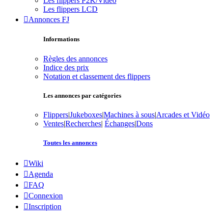
Les flippers P2K/Vidéo
Les flippers LCD
Annonces FJ
Informations
Règles des annonces
Indice des prix
Notation et classement des flippers
Les annonces par catégories
Flippers
|
Jukeboxes
|
Machines à sous
|
Arcades et Vidéo
Ventes
|
Recherches
|
Échanges
|
Dons
Toutes les annonces
Wiki
Agenda
FAQ
Connexion
Inscription