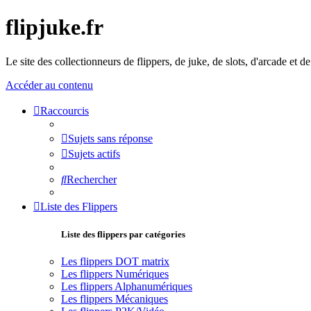
flipjuke.fr
Le site des collectionneurs de flippers, de juke, de slots, d'arcade et d
Accéder au contenu
Raccourcis
Sujets sans réponse
Sujets actifs
Rechercher
Liste des Flippers
Liste des flippers par catégories
Les flippers DOT matrix
Les flippers Numériques
Les flippers Alphanumériques
Les flippers Mécaniques