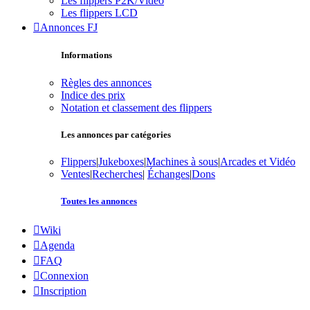
Les flippers P2K/Vidéo
Les flippers LCD
Annonces FJ
Informations
Règles des annonces
Indice des prix
Notation et classement des flippers
Les annonces par catégories
Flippers
|
Jukeboxes
|
Machines à sous
|
Arcades et Vidéo
Ventes
|
Recherches
|
Échanges
|
Dons
Toutes les annonces
Wiki
Agenda
FAQ
Connexion
Inscription