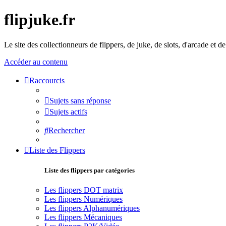
flipjuke.fr
Le site des collectionneurs de flippers, de juke, de slots, d'arcade et d
Accéder au contenu
Raccourcis
Sujets sans réponse
Sujets actifs
Rechercher
Liste des Flippers
Liste des flippers par catégories
Les flippers DOT matrix
Les flippers Numériques
Les flippers Alphanumériques
Les flippers Mécaniques