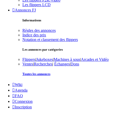
Les flippers P2K/Vidéo
Les flippers LCD
Annonces FJ
Informations
Règles des annonces
Indice des prix
Notation et classement des flippers
Les annonces par catégories
Flippers
|
Jukeboxes
|
Machines à sous
|
Arcades et Vidéo
Ventes
|
Recherches
|
Échanges
|
Dons
Toutes les annonces
Wiki
Agenda
FAQ
Connexion
Inscription