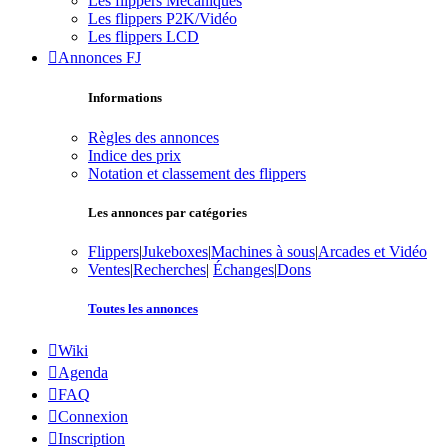
Les flippers Mécaniques
Les flippers P2K/Vidéo
Les flippers LCD
Annonces FJ
Informations
Règles des annonces
Indice des prix
Notation et classement des flippers
Les annonces par catégories
Flippers
|
Jukeboxes
|
Machines à sous
|
Arcades et Vidéo
Ventes
|
Recherches
|
Échanges
|
Dons
Toutes les annonces
Wiki
Agenda
FAQ
Connexion
Inscription