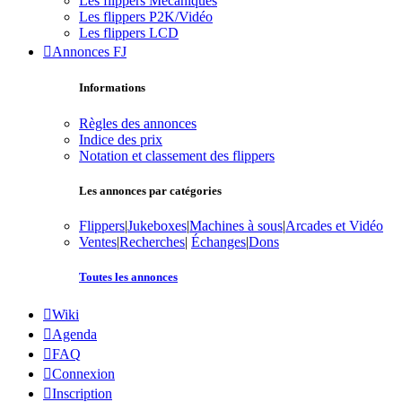
Les flippers Mécaniques
Les flippers P2K/Vidéo
Les flippers LCD
Annonces FJ
Informations
Règles des annonces
Indice des prix
Notation et classement des flippers
Les annonces par catégories
Flippers
|
Jukeboxes
|
Machines à sous
|
Arcades et Vidéo
Ventes
|
Recherches
|
Échanges
|
Dons
Toutes les annonces
Wiki
Agenda
FAQ
Connexion
Inscription