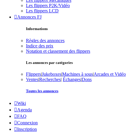
Les flippers Mécaniques
Les flippers P2K/Vidéo
Les flippers LCD
Annonces FJ
Informations
Règles des annonces
Indice des prix
Notation et classement des flippers
Les annonces par catégories
Flippers
|
Jukeboxes
|
Machines à sous
|
Arcades et Vidéo
Ventes
|
Recherches
|
Échanges
|
Dons
Toutes les annonces
Wiki
Agenda
FAQ
Connexion
Inscription