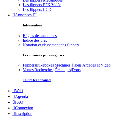
Les flippers Mécaniques
Les flippers P2K/Vidéo
Les flippers LCD
Annonces FJ
Informations
Règles des annonces
Indice des prix
Notation et classement des flippers
Les annonces par catégories
Flippers
|
Jukeboxes
|
Machines à sous
|
Arcades et Vidéo
Ventes
|
Recherches
|
Échanges
|
Dons
Toutes les annonces
Wiki
Agenda
FAQ
Connexion
Inscription