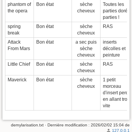
phantom of
Bon état
sèche
Toutes les
the opera
cheveux
parties dorée
parties !
spring
Bon état
sèche
RAS
break
cheveux
Attack
Bon état
a sec puis
inserts
From Mars
sèche
décolles et
cheveux
peinture
Little Chief
Bon état
sèche
RAS
cheveux
Maverick
Bon état
sèche
1 petit
cheveux
morceau
d'insert perdu
en allant trop
vite
demylarisation.txt
· Dernière modification :
2026/02/02 15:04
de
127.0.0.1