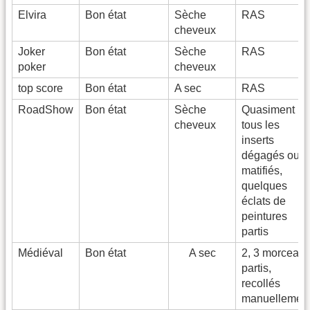
Elvira
Bon état
Sèche
RAS
cheveux
Joker
Bon état
Sèche
RAS
poker
cheveux
top score
Bon état
A sec
RAS
RoadShow
Bon état
Sèche
Quasiment
cheveux
tous les
inserts
dégagés ou
matifiés,
quelques
éclats de
peintures
partis
Médiéval
Bon état
A sec
2, 3 morceau
partis,
recollés
manuellemen