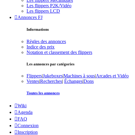
Les flippers Mécaniques
Les flippers P2K/Vidéo
Les flippers LCD
Annonces FJ
Informations
Règles des annonces
Indice des prix
Notation et classement des flippers
Les annonces par catégories
Flippers
|
Jukeboxes
|
Machines à sous
|
Arcades et Vidéo
Ventes
|
Recherches
|
Échanges
|
Dons
Toutes les annonces
Wiki
Agenda
FAQ
Connexion
Inscription