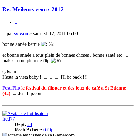
Re: Meileurs veoux 2012
Citer
Message
par
sylvain
»
sam. 31 12, 2011 06:09
bonne année bernie
et bonne année a tous plein de bonnes choses , bonne santé etc ....
mais surtout plein de flip
sylvain
Hasta la vista baby ! .............. I'll be back !!!
Festi'Flip
le festival du flipper et des jeux de café a St Etienne
(42)
......festiflip.com
Haut
fred77
Dept:
24
Rech/Achete:
0 flip