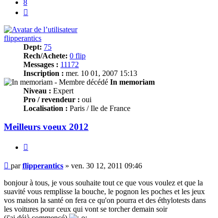
8
Suivant
flipperantics
Dept:
75
Rech/Achete:
0 flip
Messages :
11172
Inscription :
mer. 10 01, 2007 15:13
In memoriam
Niveau :
Expert
Pro / revendeur :
oui
Localisation :
Paris / Ile de France
Meilleurs voeux 2012
Citer
Message
par
flipperantics
»
ven. 30 12, 2011 09:46
bonjour à tous, je vous souhaite tout ce que vous voulez et que la
suavité vous remplisse la bouche, le pognon les poches et les jeux
vos maison la santé on fera ce qu'on pourra et des éthylotests dans
les voitures pour ceux qui vont se torcher demain soir
(j'ai déjà commencé)