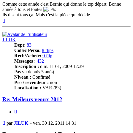
Comme cette année c'est Bernie qui donne le top départ: Bonne
année à tous et toutes
Ils disent tous ça. Mais c'est la pièce qui décide...
Haut
JILUK
Dept:
83
Collec Perso:
8 flips
Rech/Achete:
0 flip
Messages :
432
Inscription :
dim. 11 01, 2009 12:39
Pas vu depuis 5 an(s)
Niveau :
Confirmé
Pro / revendeur :
non
Localisation :
VAR (83)
Re: Meileurs veoux 2012
Citer
Message
par
JILUK
»
ven. 30 12, 2011 14:31