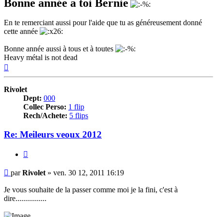
Bonne année a toi Bernie
En te remerciant aussi pour l'aide que tu as généreusement donné
cette année
Bonne année aussi à tous et à toutes
Heavy métal is not dead
Haut
Rivolet
Dept:
000
Collec Perso:
1 flip
Rech/Achete:
5 flips
Re: Meileurs veoux 2012
Citer
Message
par
Rivolet
»
ven. 30 12, 2011 16:19
Je vous souhaite de la passer comme moi je la fini, c'est à
dire................