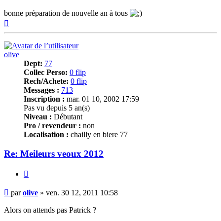
bonne préparation de nouvelle an à tous
Haut
olive
Dept:
77
Collec Perso:
0 flip
Rech/Achete:
0 flip
Messages :
713
Inscription :
mar. 01 10, 2002 17:59
Pas vu depuis 5 an(s)
Niveau :
Débutant
Pro / revendeur :
non
Localisation :
chailly en biere 77
Re: Meileurs veoux 2012
Citer
Message
par
olive
»
ven. 30 12, 2011 10:58
Alors on attends pas Patrick ?