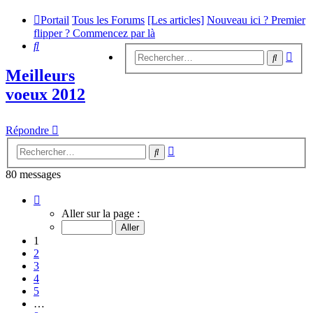
Portail
Tous les Forums
[Les articles]
Nouveau ici ? Premier
flipper ? Commencez par là
Rechercher
Rech
Recherc
avan
Meilleurs
voeux 2012
Répondre
Recherche
Rechercher
avancée
80 messages
Page
1
Aller sur la page :
sur
8
1
2
3
4
5
…