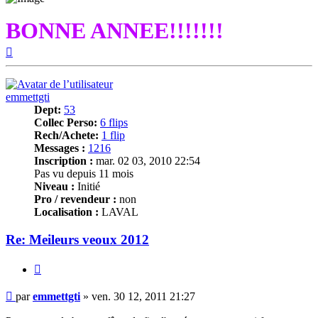
BONNE ANNEE!!!!!!!
Haut
emmettgti
Dept:
53
Collec Perso:
6 flips
Rech/Achete:
1 flip
Messages :
1216
Inscription :
mar. 02 03, 2010 22:54
Pas vu depuis 11 mois
Niveau :
Initié
Pro / revendeur :
non
Localisation :
LAVAL
Re: Meileurs veoux 2012
Citer
Message
par
emmettgti
»
ven. 30 12, 2011 21:27