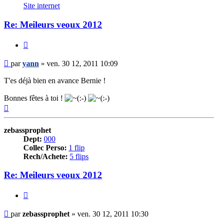
yann
Site internet
Re: Meileurs veoux 2012
Citer
Message
par
yann
»
ven. 30 12, 2011 10:09
T'es déjà bien en avance Bernie !
Bonnes fêtes à toi !
Haut
zebassprophet
Dept:
000
Collec Perso:
1 flip
Rech/Achete:
5 flips
Re: Meileurs veoux 2012
Citer
Message
par
zebassprophet
»
ven. 30 12, 2011 10:30