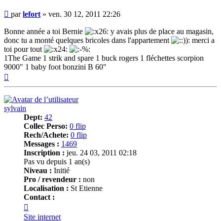
Message
par
lefort
»
ven. 30 12, 2011 22:26
Bonne année a toi Bernie
y avais plus de place au magasin,
donc tu a monté quelques bricoles dans l'appartement
merci a
toi pour tout
1The Game 1 strik and spare 1 buck rogers 1 fléchettes scorpion
9000" 1 baby foot bonzini B 60"
Haut
sylvain
Dept:
42
Collec Perso:
0 flip
Rech/Achete:
0 flip
Messages :
1469
Inscription :
jeu. 24 03, 2011 02:18
Pas vu depuis 1 an(s)
Niveau :
Initié
Pro / revendeur :
non
Localisation :
St Etienne
Contact :
Contacter
sylvain
Site internet