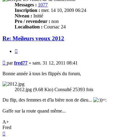
Messages :
1077
Inscription :
mer. 14 10, 2009 06:24
Niveau :
Initié
Pro / revendeur :
non
Localisation :
Coursac 24
Re: Meileurs veoux 2012
Citer
Message
par
fred77
»
sam. 31 12, 2011 08:41
Bonne année à tous les flippés du forum,
2012.jpg (9.68 Kio) Consulté 25393 fois
Du flip, des femmes et d'la bière non de dieu...
Gaffe sur la route quand même...
A+
Fred
Haut