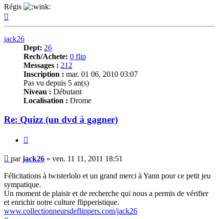
Régis
Haut
jack26
Dept:
26
Rech/Achete:
0 flip
Messages :
212
Inscription :
mar. 01 06, 2010 03:07
Pas vu depuis 5 an(s)
Niveau :
Débutant
Localisation :
Drome
Re: Quizz (un dvd à gagner)
Citer
Message
par
jack26
»
ven. 11 11, 2011 18:51
Félicitations à twisterlolo et un grand merci à Yann pour ce petit jeu
sympatique.
Un moment de plaisir et de recherche qui nous a permis de vérifier
et enrichir notre culture flipperistique.
www.collectionneursdeflippers.com/jack26