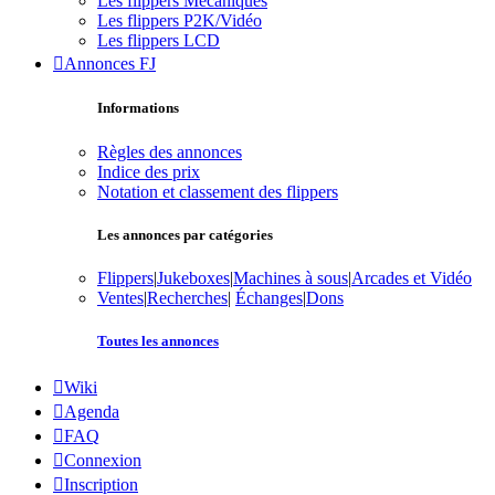
Les flippers Mécaniques
Les flippers P2K/Vidéo
Les flippers LCD
Annonces FJ
Informations
Règles des annonces
Indice des prix
Notation et classement des flippers
Les annonces par catégories
Flippers
|
Jukeboxes
|
Machines à sous
|
Arcades et Vidéo
Ventes
|
Recherches
|
Échanges
|
Dons
Toutes les annonces
Wiki
Agenda
FAQ
Connexion
Inscription