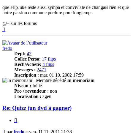
que FlipJuke reste aussi sympa et conviviale ne changais rien et que
notre passion commune perdure pour longtemps
@+ sur les forums
Haut
fredo
Dept:
47
Collec Perso:
17 flips
Rech/Achete:
4 flips
Messages :
2471
Inscription :
mar. 01 10, 2002 17:59
In memoriam
Niveau :
Initié
Pro / revendeur :
non
Localisation :
agen
Re: Quizz (un dvd à gagner)
Citer
Message
par
fredo
»
ven. 11 11, 2011 21:38