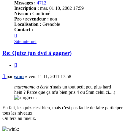
Messages :
4712
Inscription :
mar. 01 10, 2002 17:59
Niveau :
Confirmé
Pro / revendeur :
non
Localisation :
Grenoble
Contact :
Contacter
yann
Site internet
Re: Quizz (un dvd à gagner)
Citer
Message
par
yann
»
ven. 11 11, 2011 17:58
marcmame a écrit :
(mais un tout petit peu plus hard
hein ? Parce que ça m'a bien pris 4 ou 5mn celui ci....)
En fait, les quiz c'est bien, mais c'est pas facile de faire participer
tous les niveaux.
On fera au mieux.