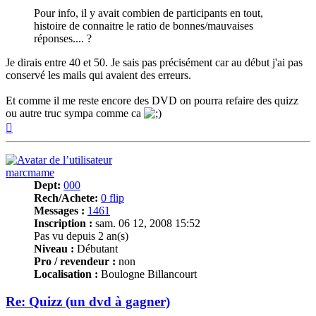
Pour info, il y avait combien de participants en tout,
histoire de connaitre le ratio de bonnes/mauvaises
réponses.... ?
Je dirais entre 40 et 50. Je sais pas précisément car au début j'ai pas
conservé les mails qui avaient des erreurs.
Et comme il me reste encore des DVD on pourra refaire des quizz
ou autre truc sympa comme ca
Haut
marcmame
Dept:
000
Rech/Achete:
0 flip
Messages :
1461
Inscription :
sam. 06 12, 2008 15:52
Pas vu depuis 2 an(s)
Niveau :
Débutant
Pro / revendeur :
non
Localisation :
Boulogne Billancourt
Re: Quizz (un dvd à gagner)