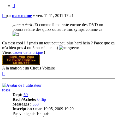
Citer
Message
par
marcmame
»
ven. 11 11, 2011 17:21
yann a écrit :
Et comme il me reste encore des DVD on
pourra refaire des quizz ou autre truc sympa comme ca
Ca c'est cool !!! (mais un tout petit peu plus hard hein ? Parce que ça
m'a bien pris 4 ou 5mn celui ci....)
Viens
casser de la brique
!
A la maison : un Cirqus Voltaire
Haut
rossz
Dept:
59
Rech/Achete:
0 flip
Messages :
538
Inscription :
mar. 19 05, 2009 19:29
Pas vu depuis 10 mois