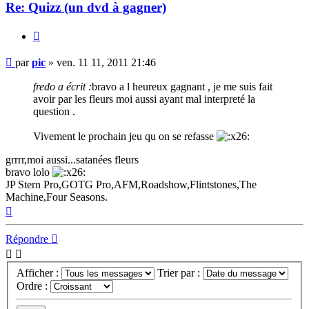
Re: Quizz (un dvd à gagner)
Citer
Message
par
pic
»
ven. 11 11, 2011 21:46
fredo a écrit :
bravo a l heureux gagnant , je me suis fait
avoir par les fleurs moi aussi ayant mal interpreté la
question .
Vivement le prochain jeu qu on se refasse
grrrr,moi aussi...satanées fleurs
bravo lolo
JP Stern Pro,GOTG Pro,AFM,Roadshow,Flintstones,The
Machine,Four Seasons.
Haut
Répondre
Afficher :
Trier par :
Ordre :