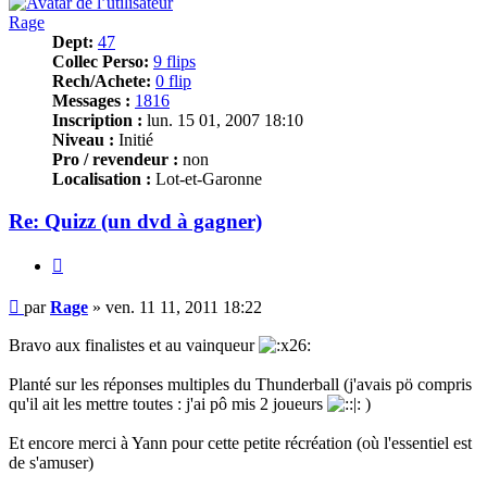
Rage
Dept:
47
Collec Perso:
9 flips
Rech/Achete:
0 flip
Messages :
1816
Inscription :
lun. 15 01, 2007 18:10
Niveau :
Initié
Pro / revendeur :
non
Localisation :
Lot-et-Garonne
Re: Quizz (un dvd à gagner)
Citer
Message
par
Rage
»
ven. 11 11, 2011 18:22
Bravo aux finalistes et au vainqueur
Planté sur les réponses multiples du Thunderball (j'avais pö compris
qu'il ait les mettre toutes : j'ai pô mis 2 joueurs
)
Et encore merci à Yann pour cette petite récréation (où l'essentiel est
de s'amuser)