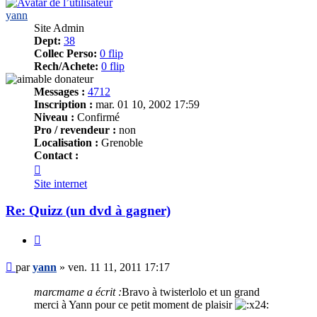
yann
Site Admin
Dept:
38
Collec Perso:
0 flip
Rech/Achete:
0 flip
Messages :
4712
Inscription :
mar. 01 10, 2002 17:59
Niveau :
Confirmé
Pro / revendeur :
non
Localisation :
Grenoble
Contact :
Contacter
yann
Site internet
Re: Quizz (un dvd à gagner)
Citer
Message
par
yann
»
ven. 11 11, 2011 17:17
marcmame a écrit :
Bravo à twisterlolo et un grand
merci à Yann pour ce petit moment de plaisir