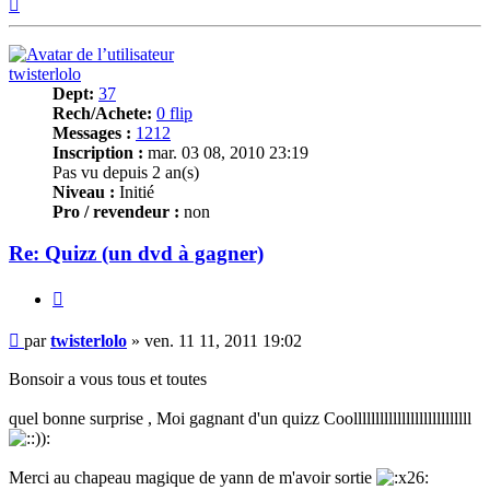
Haut
twisterlolo
Dept:
37
Rech/Achete:
0 flip
Messages :
1212
Inscription :
mar. 03 08, 2010 23:19
Pas vu depuis 2 an(s)
Niveau :
Initié
Pro / revendeur :
non
Re: Quizz (un dvd à gagner)
Citer
Message
par
twisterlolo
»
ven. 11 11, 2011 19:02
Bonsoir a vous tous et toutes
quel bonne surprise , Moi gagnant d'un quizz Coolllllllllllllllllllllllllll
Merci au chapeau magique de yann de m'avoir sortie