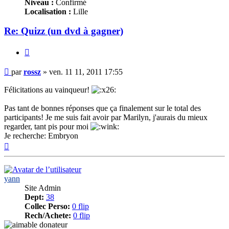
Niveau :
Confirmé
Localisation :
Lille
Re: Quizz (un dvd à gagner)
Citer
Message
par
rossz
»
ven. 11 11, 2011 17:55
Félicitations au vainqueur!
Pas tant de bonnes réponses que ça finalement sur le total des
participants! Je me suis fait avoir par Marilyn, j'aurais du mieux
regarder, tant pis pour moi
Je recherche: Embryon
Haut
yann
Site Admin
Dept:
38
Collec Perso:
0 flip
Rech/Achete:
0 flip