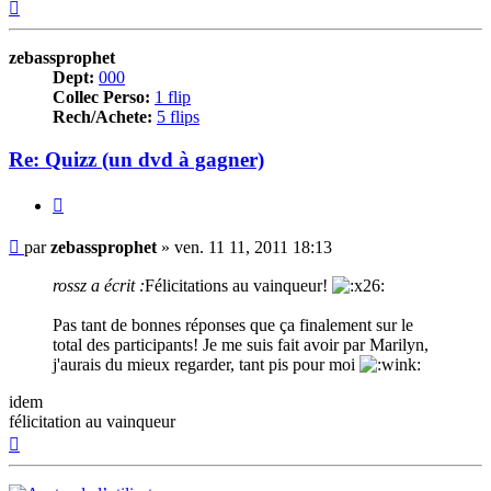
Haut
zebassprophet
Dept:
000
Collec Perso:
1 flip
Rech/Achete:
5 flips
Re: Quizz (un dvd à gagner)
Citer
Message
par
zebassprophet
»
ven. 11 11, 2011 18:13
rossz a écrit :
Félicitations au vainqueur!
Pas tant de bonnes réponses que ça finalement sur le
total des participants! Je me suis fait avoir par Marilyn,
j'aurais du mieux regarder, tant pis pour moi
idem
félicitation au vainqueur
Haut