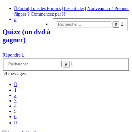
Portail
Tous les Forums
[Les articles]
Nouveau ici ? Premier
flipper ? Commencez par là
Rechercher
Rech
Recherc
avan
Quizz (un dvd à
gagner)
Répondre
Recherche
Rechercher
avancée
59 messages
Précédent
1
2
3
4
5
6
Suivant