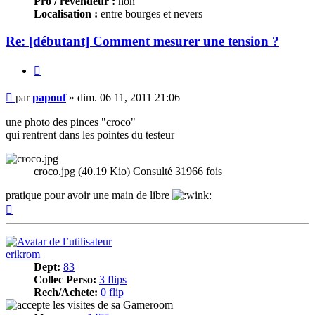
Pro / revendeur :
non
Localisation :
entre bourges et nevers
Re: [débutant] Comment mesurer une tension ?
Citer
Message
par
papouf
»
dim. 06 11, 2011 21:06
une photo des pinces "croco"
qui rentrent dans les pointes du testeur
croco.jpg (40.19 Kio) Consulté 31966 fois
pratique pour avoir une main de libre
Haut
erikrom
Dept:
83
Collec Perso:
3 flips
Rech/Achete:
0 flip