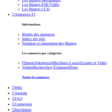
Les flippers Mécaniques
Les flippers P2K/Vidéo
Les flippers LCD
Annonces FJ
Informations
Règles des annonces
Indice des prix
Notation et classement des flippers
Les annonces par catégories
Flippers
|
Jukeboxes
|
Machines à sous
|
Arcades et Vidéo
Ventes
|
Recherches
|
Échanges
|
Dons
Toutes les annonces
Wiki
Agenda
FAQ
Connexion
Inscription