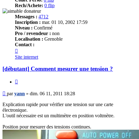
Rech/Achete:
0 flip
Messages :
4712
Inscription :
mar. 01 10, 2002 17:59
Niveau :
Confirmé
Pro / revendeur :
non
Localisation :
Grenoble
Contact :
Contacter
yann
Site internet
[débutant] Comment mesurer une tension ?
Citer
Message
par
yann
»
dim. 06 11, 2011 18:28
Explication rapide pour vérifier une tension sur une carte
électronique.
L'outil nécessaire est un multimètre en position voltmètre.
Position pour mesurer des tensions continues.