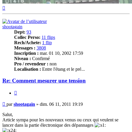
Haut
shootagain
Dept:
93
Collec Perso:
11 flips
Rech/Achete:
1 flip
Messages :
3808
Inscription :
mar. 01 10, 2002 17:59
Niveau :
Confirmé
Pro / revendeur :
non
Localisation :
Entre l'étang et le pré...
Re: Comment mesurer une tension
Citer
Message
par
shootagain
»
dim. 06 11, 2011 19:19
Salut,
Article sympa pour les nouveaux venus ou ceux qui veulent se
lancer dans la partie électronique des dépannages