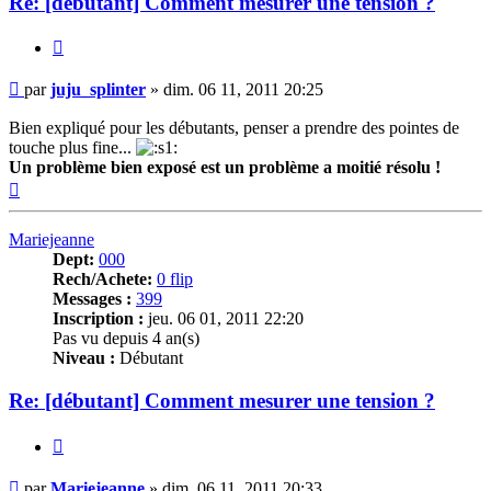
Re: [débutant] Comment mesurer une tension ?
Citer
Message
par
juju_splinter
»
dim. 06 11, 2011 20:25
Bien expliqué pour les débutants, penser a prendre des pointes de
touche plus fine...
Un problème bien exposé est un problème a moitié résolu !
Haut
Mariejeanne
Dept:
000
Rech/Achete:
0 flip
Messages :
399
Inscription :
jeu. 06 01, 2011 22:20
Pas vu depuis 4 an(s)
Niveau :
Débutant
Re: [débutant] Comment mesurer une tension ?
Citer
Message
par
Mariejeanne
»
dim. 06 11, 2011 20:33