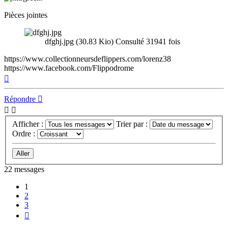
Pièces jointes
dfghj.jpg (30.83 Kio) Consulté 31941 fois
https://www.collectionneursdeflippers.com/lorenz38
https://www.facebook.com/Flippodrome
Haut
Répondre
Afficher :
Trier par :
Ordre :
22 messages
1
2
3
Suivant