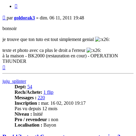
Citer
Message
par
goldorak3
»
dim. 06 11, 2011 19:48
bonsoir
je trouve que ton tuto est tout simplement genial
texte et photo avec ca plus le droit a l'erreur
à la maison - BK2000 (restauration en cour) - OPERATION
THUNDER
Haut
juju_splinter
Dept:
54
Rech/Achete:
1 flip
Messages :
220
Inscription :
mar. 16 02, 2010 19:17
Pas vu depuis 12 mois
Niveau :
Initié
Pro / revendeur :
non
Localisation :
Bayon