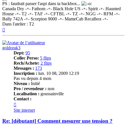
PS : faudrait passer l'aspi dans ta backbox...
Canada Dry -+- Fathom -+- Black Hole US -+- Spirit -+- Haunted
House -+- T2 -+- TAF -+- CFTBL -+- TZ -+- NGG -+- RFM -+-
Bally 742A -+- Scorpion 9000 -+- MameCab Recalbox -+-
Dans l'atelier : T2
Haut
goldorak3
Dept:
95
Collec Perso:
5 flips
Rech/Achete:
2 flips
Messages :
173
Inscription :
lun. 10 08, 2009 12:19
Pas vu depuis 4 mois
Niveau :
Initié
Pro / revendeur :
non
Localisation :
goussainville
Contact :
Contacter
goldorak3
Site internet
Re: [débutant] Comment mesurer une tension ?