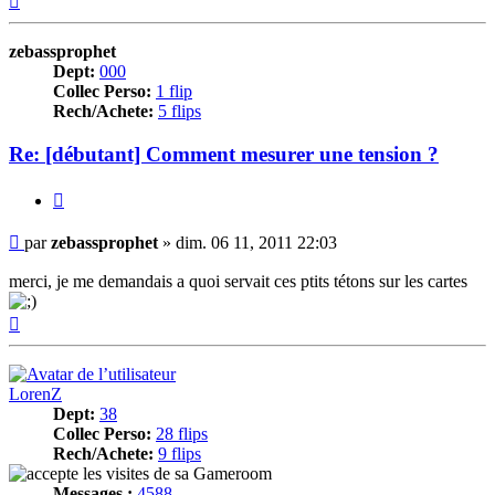
zebassprophet
Dept:
000
Collec Perso:
1 flip
Rech/Achete:
5 flips
Re: [débutant] Comment mesurer une tension ?
Citer
Message
par
zebassprophet
»
dim. 06 11, 2011 22:03
merci, je me demandais a quoi servait ces ptits tétons sur les cartes
Haut
LorenZ
Dept:
38
Collec Perso:
28 flips
Rech/Achete:
9 flips
Messages :
4588