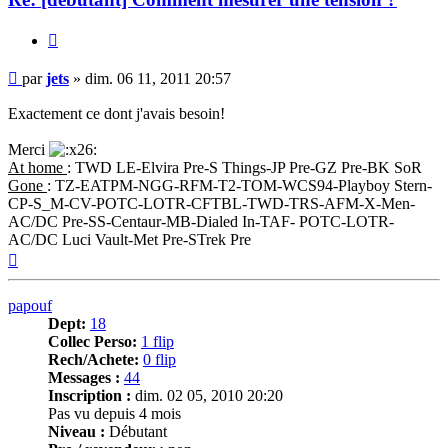
Citer
Message
par
jets
»
dim. 06 11, 2011 20:57
Exactement ce dont j'avais besoin!
Merci
At home
: TWD LE-Elvira Pre-S Things-JP Pre-GZ Pre-BK SoR
Gone
: TZ-EATPM-NGG-RFM-T2-TOM-WCS94-Playboy Stern-
CP-S_M-CV-POTC-LOTR-CFTBL-TWD-TRS-AFM-X-Men-
AC/DC Pre-SS-Centaur-MB-Dialed In-TAF- POTC-LOTR-
AC/DC Luci Vault-Met Pre-STrek Pre
Haut
papouf
Dept:
18
Collec Perso:
1 flip
Rech/Achete:
0 flip
Messages :
44
Inscription :
dim. 02 05, 2010 20:20
Pas vu depuis 4 mois
Niveau :
Débutant