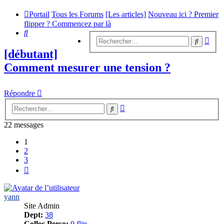
Portail
Tous les Forums
[Les articles]
Nouveau ici ? Premier
flipper ? Commencez par là
Rechercher
Rech
Recherc
avan
[débutant]
Comment mesurer une tension ?
Répondre
Recherche
Rechercher
avancée
22 messages
1
2
3
Suivant
yann
Site Admin
Dept:
38
Collec Perso:
0 flip