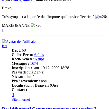
Bravo,
Très sympa et à la portée de n'importe quel novice électricité
MARIEJEANNE
Haut
jets
Dept:
60
Collec Perso:
6 flips
Rech/Achete:
6 flips
Messages :
1674
Inscription :
sam. 19 12, 2009 18:28
Pas vu depuis 2 an(s)
Niveau :
Initié
Pro / revendeur :
non
Localisation :
Beauvais (Oise)
Contact :
Contacter
jets
Site internet
Re: [débutant] Comment mesurer une tension ?