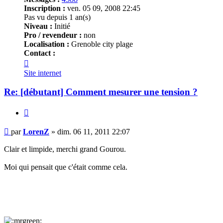
Inscription :
ven. 05 09, 2008 22:45
Pas vu depuis 1 an(s)
Niveau :
Initié
Pro / revendeur :
non
Localisation :
Grenoble city plage
Contact :
Contacter
LorenZ
Site internet
Re: [débutant] Comment mesurer une tension ?
Citer
Message
par
LorenZ
»
dim. 06 11, 2011 22:07
Clair et limpide, merchi grand Gourou.
Moi qui pensait que c'était comme cela.