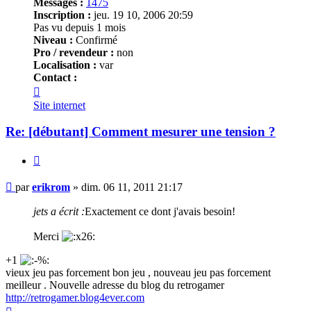
Messages :
1475
Inscription :
jeu. 19 10, 2006 20:59
Pas vu depuis 1 mois
Niveau :
Confirmé
Pro / revendeur :
non
Localisation :
var
Contact :
Contacter
erikrom
Site internet
Re: [débutant] Comment mesurer une tension ?
Citer
Message
par
erikrom
»
dim. 06 11, 2011 21:17
jets a écrit :
Exactement ce dont j'avais besoin!
Merci
+1
vieux jeu pas forcement bon jeu , nouveau jeu pas forcement
meilleur . Nouvelle adresse du blog du retrogamer
http://retrogamer.blog4ever.com
Haut