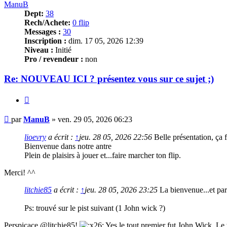
ManuB
Dept:
38
Rech/Achete:
0 flip
Messages :
30
Inscription :
dim. 17 05, 2026 12:39
Niveau :
Initié
Pro / revendeur :
non
Re: NOUVEAU ICI ? présentez vous sur ce sujet ;)
Citer
Message
par
ManuB
»
ven. 29 05, 2026 06:23
lioevry
a écrit :
↑
jeu. 28 05, 2026 22:56
Belle présentation, ça fa
Bienvenue dans notre antre
Plein de plaisirs à jouer et...faire marcher ton flip.
Merci! ^^
litchie85
a écrit :
↑
jeu. 28 05, 2026 23:25
La bienvenue...et par 
Ps: trouvé sur le pist suivant (1 John wick ?)
Perspicace @litchie85!
Yes le tout premier fut John Wick. Le 