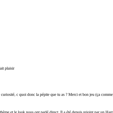
it plaisir
curiosité, c quoi donc la pépite que tu as ? Merci et bon jeu (ça commenc
thème et le look nous ont parlé direct. Il a été depuis rejoint par un H