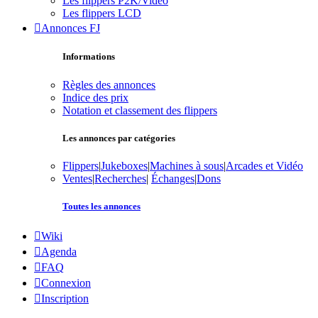
Les flippers P2K/Vidéo
Les flippers LCD
Annonces FJ
Informations
Règles des annonces
Indice des prix
Notation et classement des flippers
Les annonces par catégories
Flippers
|
Jukeboxes
|
Machines à sous
|
Arcades et Vidéo
Ventes
|
Recherches
|
Échanges
|
Dons
Toutes les annonces
Wiki
Agenda
FAQ
Connexion
Inscription