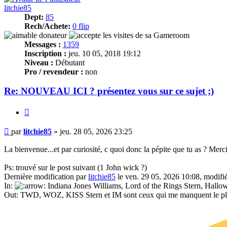
litchie85
Dept:
85
Rech/Achete:
0 flip
Messages :
1359
Inscription :
jeu. 10 05, 2018 19:12
Niveau :
Débutant
Pro / revendeur :
non
Re: NOUVEAU ICI ? présentez vous sur ce sujet ;)
Citer
Message
par
litchie85
»
jeu. 28 05, 2026 23:25
La bienvenue...et par curiosité, c quoi donc la pépite que tu as ? Merc
Ps: trouvé sur le post suivant (1 John wick ?)
Dernière modification par
litchie85
le ven. 29 05, 2026 10:08, modifié
In:
Indiana Jones Williams, Lord of the Rings Stern, Hall
Out: TWD, WOZ, KISS Stern et IM sont ceux qui me manquent le p