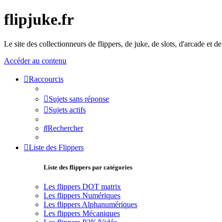
flipjuke.fr
Le site des collectionneurs de flippers, de juke, de slots, d'arcade et d
Accéder au contenu
Raccourcis
Sujets sans réponse
Sujets actifs
Rechercher
Liste des Flippers
Liste des flippers par catégories
Les flippers DOT matrix
Les flippers Numériques
Les flippers Alphanumériques
Les flippers Mécaniques