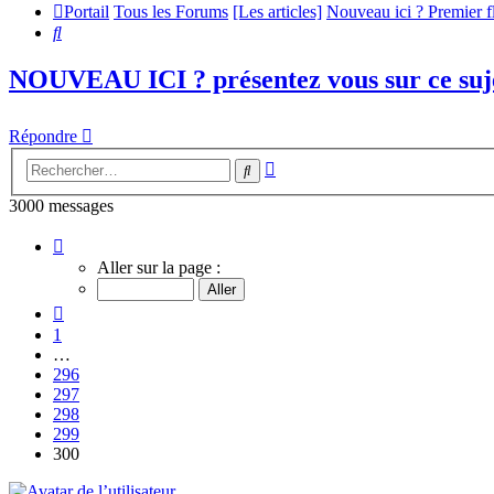
Portail
Tous les Forums
[Les articles]
Nouveau ici ? Premier 
Rechercher
NOUVEAU ICI ? présentez vous sur ce suje
Répondre
Recherche
Rechercher
avancée
3000 messages
Page
300
Aller sur la page :
sur
300
Précédent
1
…
296
297
298
299
300