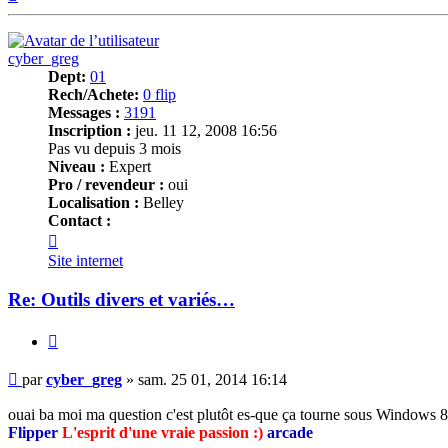
cyber_greg
Dept:
01
Rech/Achete:
0 flip
Messages :
3191
Inscription :
jeu. 11 12, 2008 16:56
Pas vu depuis 3 mois
Niveau :
Expert
Pro / revendeur :
oui
Localisation :
Belley
Contact :
Contacter
cyber_greg
Site internet
Re: Outils divers et variés…
Citer
Message
par
cyber_greg
»
sam. 25 01, 2014 16:14
ouai ba moi ma question c'est plutôt es-que ça tourne sous Windows 8.
Flipper
L'esprit d'une vraie passion :)
arcade