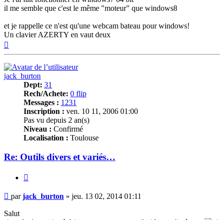
il me semble que c'est le même "moteur" que windows8
et je rappelle ce n'est qu'une webcam bateau pour windows!
Un clavier AZERTY en vaut deux
Haut
jack_burton
Dept:
31
Rech/Achete:
0 flip
Messages :
1231
Inscription :
ven. 10 11, 2006 01:00
Pas vu depuis 2 an(s)
Niveau :
Confirmé
Localisation :
Toulouse
Re: Outils divers et variés…
Citer
Message
par
jack_burton
»
jeu. 13 02, 2014 01:11
Salut