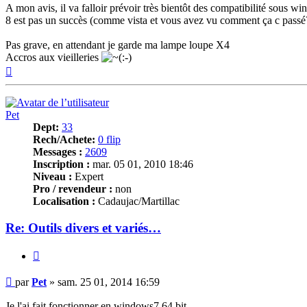
A mon avis, il va falloir prévoir très bientôt des compatibilité sous wi
8 est pas un succès (comme vista et vous avez vu comment ça c passé
Pas grave, en attendant je garde ma lampe loupe X4
Accros aux vieilleries
Haut
Pet
Dept:
33
Rech/Achete:
0 flip
Messages :
2609
Inscription :
mar. 05 01, 2010 18:46
Niveau :
Expert
Pro / revendeur :
non
Localisation :
Cadaujac/Martillac
Re: Outils divers et variés…
Citer
Message
par
Pet
»
sam. 25 01, 2014 16:59
Je l'ai fait fonctionner en windows7 64 bit