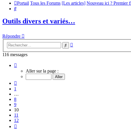
Portail
Tous les Forums
[Les articles]
Nouveau ici ? Premier 
Rechercher
Outils divers et variés…
Répondre
Recherche
Rechercher
avancée
116 messages
Page
10
Aller sur la page :
sur
12
Précédent
1
…
8
9
10
11
12
Suivant