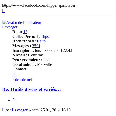
https://www.facebook.com/flipper.spirit.lyon
Haut
Leveeger
Dept:
13
Collec Perso:
17 flips
Rech/Achete:
0 flip
Messages :
3501
Inscription :
lun. 17 06, 2013 22:43
Niveau :
Confirmé
Pro / revendeur :
non
Localisation :
Marseille
Contact :
Contacter
Leveeger
Site internet
Re: Outils divers et variés…
Citer
Message
par
Leveeger
»
sam. 25 01, 2014 16:19