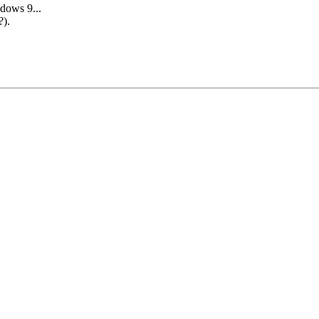
ndows 9...
?).