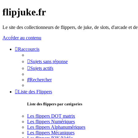
flipjuke.fr
Le site des collectionneurs de flippers, de juke, de slots, d'arcade et d
Accéder au contenu
Raccourcis
Sujets sans réponse
Sujets actifs
Rechercher
Liste des Flippers
Liste des flippers par catégories
Les flippers DOT matrix
Les flippers Numériques
Les flippers Alphanumériques
Les flippers Mécaniques