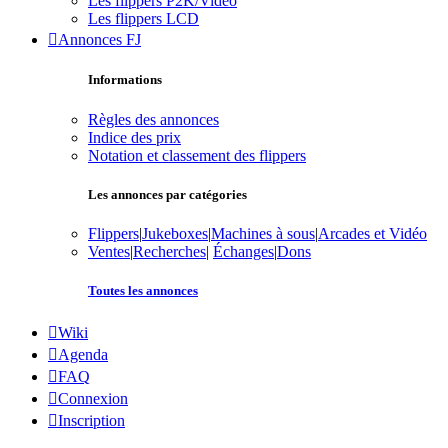
Les flippers P2K/Vidéo
Les flippers LCD
Annonces FJ
Informations
Règles des annonces
Indice des prix
Notation et classement des flippers
Les annonces par catégories
Flippers
|
Jukeboxes
|
Machines à sous
|
Arcades et Vidéo
Ventes
|
Recherches
|
Échanges
|
Dons
Toutes les annonces
Wiki
Agenda
FAQ
Connexion
Inscription