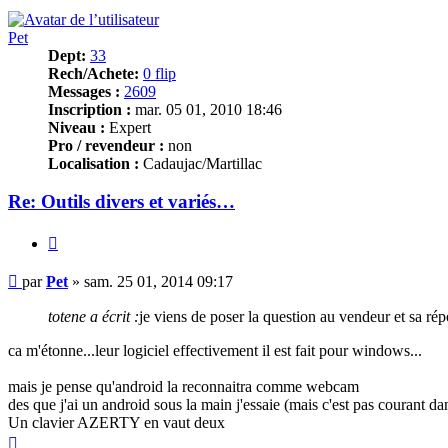
Pet
Dept:
33
Rech/Achete:
0 flip
Messages :
2609
Inscription :
mar. 05 01, 2010 18:46
Niveau :
Expert
Pro / revendeur :
non
Localisation :
Cadaujac/Martillac
Re: Outils divers et variés…
Citer
Message
par
Pet
»
sam. 25 01, 2014 09:17
totene a écrit :
je viens de poser la question au vendeur et sa rép
ca m'étonne...leur logiciel effectivement il est fait pour windows...
mais je pense qu'android la reconnaitra comme webcam
des que j'ai un android sous la main j'essaie (mais c'est pas courant 
Un clavier AZERTY en vaut deux
Haut