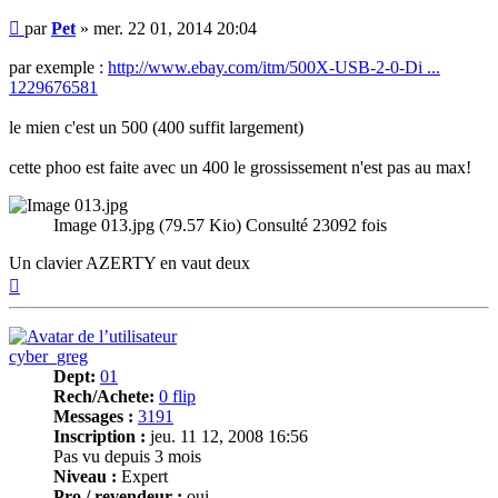
Message
par
Pet
»
mer. 22 01, 2014 20:04
par exemple :
http://www.ebay.com/itm/500X-USB-2-0-Di ...
1229676581
le mien c'est un 500 (400 suffit largement)
cette phoo est faite avec un 400 le grossissement n'est pas au max!
Image 013.jpg (79.57 Kio) Consulté 23092 fois
Un clavier AZERTY en vaut deux
Haut
cyber_greg
Dept:
01
Rech/Achete:
0 flip
Messages :
3191
Inscription :
jeu. 11 12, 2008 16:56
Pas vu depuis 3 mois
Niveau :
Expert
Pro / revendeur :
oui