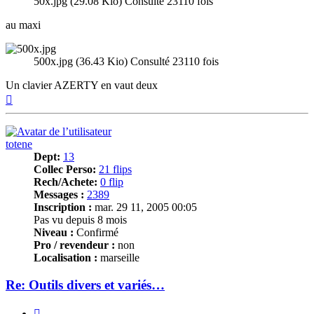
50x.jpg (29.08 Kio) Consulté 23110 fois
au maxi
500x.jpg (36.43 Kio) Consulté 23110 fois
Un clavier AZERTY en vaut deux
Haut
totene
Dept:
13
Collec Perso:
21 flips
Rech/Achete:
0 flip
Messages :
2389
Inscription :
mar. 29 11, 2005 00:05
Pas vu depuis 8 mois
Niveau :
Confirmé
Pro / revendeur :
non
Localisation :
marseille
Re: Outils divers et variés…
Citer