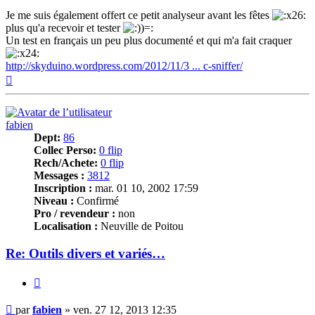
Je me suis également offert ce petit analyseur avant les fêtes
plus qu'a recevoir et tester
Un test en français un peu plus documenté et qui m'a fait craquer
http://skyduino.wordpress.com/2012/11/3 ... c-sniffer/
Haut
fabien
Dept:
86
Collec Perso:
0 flip
Rech/Achete:
0 flip
Messages :
3812
Inscription :
mar. 01 10, 2002 17:59
Niveau :
Confirmé
Pro / revendeur :
non
Localisation :
Neuville de Poitou
Re: Outils divers et variés…
Citer
Message
par
fabien
»
ven. 27 12, 2013 12:35