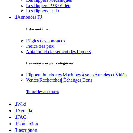
Les flippers Mécaniques
Les flippers P2K/Vidéo
Les flippers LCD
Annonces FJ
Informations
Règles des annonces
Indice des prix
Notation et classement des flippers
Les annonces par catégories
Flippers
|
Jukeboxes
|
Machines à sous
|
Arcades et Vidéo
Ventes
|
Recherches
|
Échanges
|
Dons
Toutes les annonces
Wiki
Agenda
FAQ
Connexion
Inscription