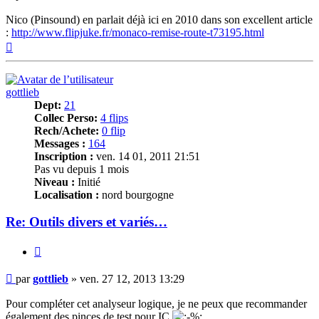
Nico (Pinsound) en parlait déjà ici en 2010 dans son excellent article
:
http://www.flipjuke.fr/monaco-remise-route-t73195.html
Haut
gottlieb
Dept:
21
Collec Perso:
4 flips
Rech/Achete:
0 flip
Messages :
164
Inscription :
ven. 14 01, 2011 21:51
Pas vu depuis 1 mois
Niveau :
Initié
Localisation :
nord bourgogne
Re: Outils divers et variés…
Citer
Message
par
gottlieb
»
ven. 27 12, 2013 13:29
Pour compléter cet analyseur logique, je ne peux que recommander
également des pinces de test pour IC