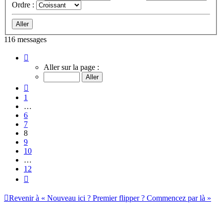
Ordre :
116 messages
Page
8
Aller sur la page :
sur
12
Précédent
1
…
6
7
8
9
10
…
12
Suivant
Revenir à « Nouveau ici ? Premier flipper ? Commencez par là »