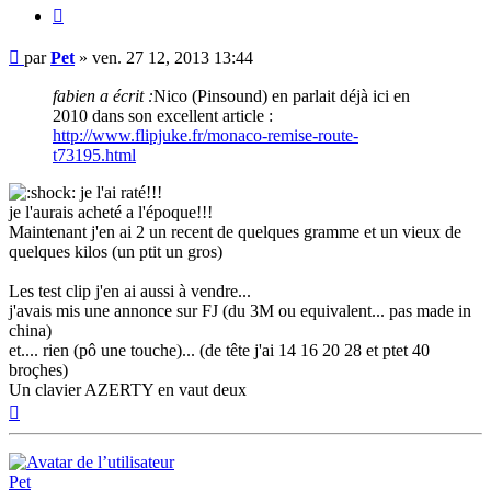
Citer
Message
par
Pet
»
ven. 27 12, 2013 13:44
fabien a écrit :
Nico (Pinsound) en parlait déjà ici en
2010 dans son excellent article :
http://www.flipjuke.fr/monaco-remise-route-
t73195.html
je l'ai raté!!!
je l'aurais acheté a l'époque!!!
Maintenant j'en ai 2 un recent de quelques gramme et un vieux de
quelques kilos (un ptit un gros)
Les test clip j'en ai aussi à vendre...
j'avais mis une annonce sur FJ (du 3M ou equivalent... pas made in
china)
et.... rien (pô une touche)... (de tête j'ai 14 16 20 28 et ptet 40
broçhes)
Un clavier AZERTY en vaut deux
Haut
Pet