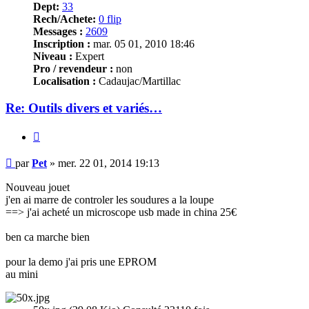
Dept:
33
Rech/Achete:
0 flip
Messages :
2609
Inscription :
mar. 05 01, 2010 18:46
Niveau :
Expert
Pro / revendeur :
non
Localisation :
Cadaujac/Martillac
Re: Outils divers et variés…
Citer
Message
par
Pet
»
mer. 22 01, 2014 19:13
Nouveau jouet
j'en ai marre de controler les soudures a la loupe
==> j'ai acheté un microscope usb made in china 25€
ben ca marche bien
pour la demo j'ai pris une EPROM
au mini