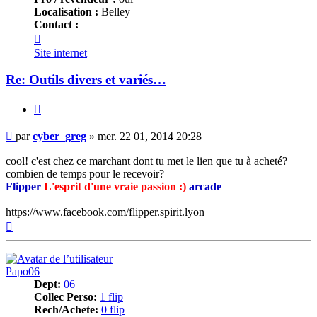
Localisation :
Belley
Contact :
Contacter
cyber_greg
Site internet
Re: Outils divers et variés…
Citer
Message
par
cyber_greg
»
mer. 22 01, 2014 20:28
cool! c'est chez ce marchant dont tu met le lien que tu à acheté?
combien de temps pour le recevoir?
Flipper
L'esprit d'une vraie passion :)
arcade
https://www.facebook.com/flipper.spirit.lyon
Haut
Papo06
Dept:
06
Collec Perso:
1 flip
Rech/Achete:
0 flip