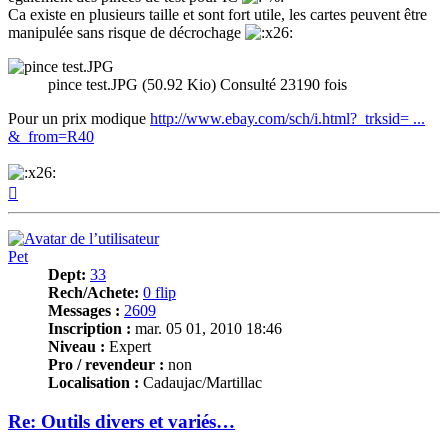
Ca existe en plusieurs taille et sont fort utile, les cartes peuvent être
manipulée sans risque de décrochage
pince test.JPG (50.92 Kio) Consulté 23190 fois
Pour un prix modique
http://www.ebay.com/sch/i.html?_trksid= ...
&_from=R40
Haut
Pet
Dept:
33
Rech/Achete:
0 flip
Messages :
2609
Inscription :
mar. 05 01, 2010 18:46
Niveau :
Expert
Pro / revendeur :
non
Localisation :
Cadaujac/Martillac
Re: Outils divers et variés…