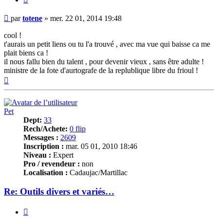
Message
par
totene
»
mer. 22 01, 2014 19:48
cool !
t'aurais un petit liens ou tu l'a trouvé , avec ma vue qui baisse ca me
plait biens ca !
il nous fallu bien du talent , pour devenir vieux , sans être adulte !
ministre de la fote d'aurtografe de la replublique libre du frioul !
Haut
Pet
Dept:
33
Rech/Achete:
0 flip
Messages :
2609
Inscription :
mar. 05 01, 2010 18:46
Niveau :
Expert
Pro / revendeur :
non
Localisation :
Cadaujac/Martillac
Re: Outils divers et variés…
Citer