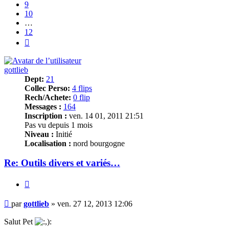
9
10
…
12
Suivant
gottlieb
Dept:
21
Collec Perso:
4 flips
Rech/Achete:
0 flip
Messages :
164
Inscription :
ven. 14 01, 2011 21:51
Pas vu depuis 1 mois
Niveau :
Initié
Localisation :
nord bourgogne
Re: Outils divers et variés…
Citer
Message
par
gottlieb
»
ven. 27 12, 2013 12:06
Salut Pet