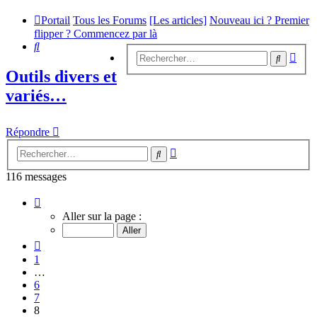
Portail
Tous les Forums
[Les articles]
Nouveau ici ? Premier
flipper ? Commencez par là
Rechercher
Rech
Recherc
avan
Outils divers et
variés…
Répondre
Recherche
Rechercher
avancée
116 messages
Page
8
Aller sur la page :
sur
12
Précédent
1
…
6
7
8