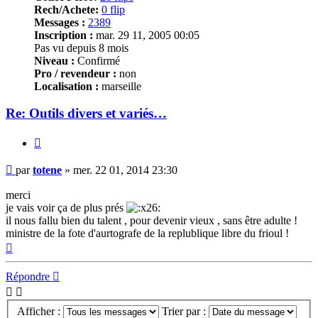
Rech/Achete:
0 flip
Messages :
2389
Inscription :
mar. 29 11, 2005 00:05
Pas vu depuis 8 mois
Niveau :
Confirmé
Pro / revendeur :
non
Localisation :
marseille
Re: Outils divers et variés…
Citer
Message
par
totene
»
mer. 22 01, 2014 23:30
merci
je vais voir ça de plus prés
il nous fallu bien du talent , pour devenir vieux , sans être adulte !
ministre de la fote d'aurtografe de la replublique libre du frioul !
Haut
Répondre
Afficher :
Trier par :