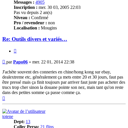
Messages :
4905
Inscription :
mer. 30 03, 2005 22:03
Pas vu depuis 2 an(s)
Niveau :
Confirmé
Pro / revendeur :
non
Localisation :
Mougins
Re: Outils divers et variés…
Citer
Message
par
Papo06
»
mer. 22 01, 2014 22:38
J'achète souvent des conneries en chine/hong kong sur ebay,
dealextreme etc, généralement ça mets entre 20 et 30 jours, faut pas
être pressé mais ça finit toujours par arriver faut juste pas acheter des
trucs trop cher sinon la douane pointe son nez, mais tant qu'on reste
dans des petites somme ça passe comme ça.
Haut
totene
Dept:
13
Collec Perso:
21 flips