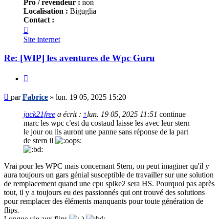
Pro / revendeur :
non
Localisation :
Biguglia
Contact :
Contacter
Fabrice
Site internet
Re: [WIP] les aventures de Wpc Guru
Citer
Message
par
Fabrice
»
lun. 19 05, 2025 15:20
jack21free
a écrit :
↑
lun. 19 05, 2025 11:51
continue
marc les wpc c'est du costaud laisse les avec leur stern
le jour ou ils auront une panne sans réponse de la part
de stern il
Vrai pour les WPC mais concernant Stern, on peut imaginer qu'il y
aura toujours un gars génial susceptible de travailler sur une solution
de remplacement quand une cpu spike2 sera HS. Pourquoi pas après
tout, il y a toujours eu des passionnés qui ont trouvé des solutions
pour remplacer des éléments manquants pour toute génération de
flips.
Longue vie aux flips