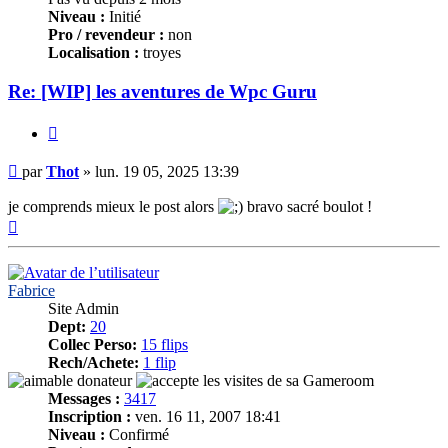
Niveau :
Initié
Pro / revendeur :
non
Localisation :
troyes
Re: [WIP] les aventures de Wpc Guru
Citer
Message
par
Thot
»
lun. 19 05, 2025 13:39
je comprends mieux le post alors
bravo sacré boulot !
Haut
Fabrice
Site Admin
Dept:
20
Collec Perso:
15 flips
Rech/Achete:
1 flip
Messages :
3417
Inscription :
ven. 16 11, 2007 18:41
Niveau :
Confirmé