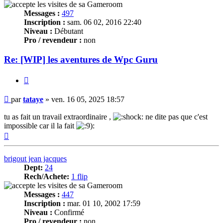
Messages :
497
Inscription :
sam. 06 02, 2016 22:40
Niveau :
Débutant
Pro / revendeur :
non
Re: [WIP] les aventures de Wpc Guru
Citer
Message
par
tataye
»
ven. 16 05, 2025 18:57
tu as fait un travail extraordinaire ,
ne dite pas que c'est
impossible car il la fait
Haut
brigout jean jacques
Dept:
24
Rech/Achete:
1 flip
Messages :
447
Inscription :
mar. 01 10, 2002 17:59
Niveau :
Confirmé
Pro / revendeur :
non