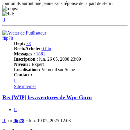
jour ou ils auront une panne sans réponse de la part de stern il
Haut
flip78
Dept:
78
Rech/Achete:
0 flip
Messages :
1861
Inscription :
lun. 26 05, 2008 23:09
Niveau :
Expert
Localisation :
Verneuil sur Seine
Contact :
Contacter
flip78
Site internet
Re: [WIP] les aventures de Wpc Guru
Citer
Message
par
flip78
»
lun. 19 05, 2025 12:03