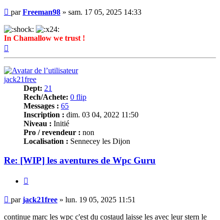
Message
par
Freeman98
»
sam. 17 05, 2025 14:33
In Chamallow we trust !
Haut
jack21free
Dept:
21
Rech/Achete:
0 flip
Messages :
65
Inscription :
dim. 03 04, 2022 11:50
Niveau :
Initié
Pro / revendeur :
non
Localisation :
Sennecey les Dijon
Re: [WIP] les aventures de Wpc Guru
Citer
Message
par
jack21free
»
lun. 19 05, 2025 11:51
continue marc les wpc c'est du costaud laisse les avec leur stern le