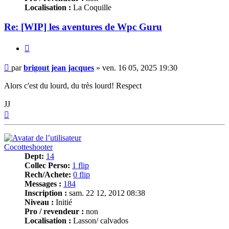
Localisation :
La Coquille
Re: [WIP] les aventures de Wpc Guru
Citer
Message
par
brigout jean jacques
»
ven. 16 05, 2025 19:30
Alors c'est du lourd, du très lourd! Respect
JJ
Haut
Cocotteshooter
Dept:
14
Collec Perso:
1 flip
Rech/Achete:
0 flip
Messages :
184
Inscription :
sam. 22 12, 2012 08:38
Niveau :
Initié
Pro / revendeur :
non
Localisation :
Lasson/ calvados