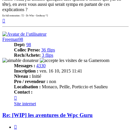
tête), en avez vous aussi qui serait sympa en partant de ces
explications ?
En full restoration : T2 - Dr Who - GetAway *2
Haut
Freeman98
Dept:
98
Collec Perso:
36 flips
Rech/Achete:
3 flips
Messages :
4330
Inscription :
ven. 16 10, 2015 11:41
Niveau :
Initié
Pro / revendeur :
non
Localisation :
Monaco, Peille, Porticcio et Saulieu
Contact :
Contacter
Freeman98
Site internet
Re: [WIP] les aventures de Wpc Guru
Citer