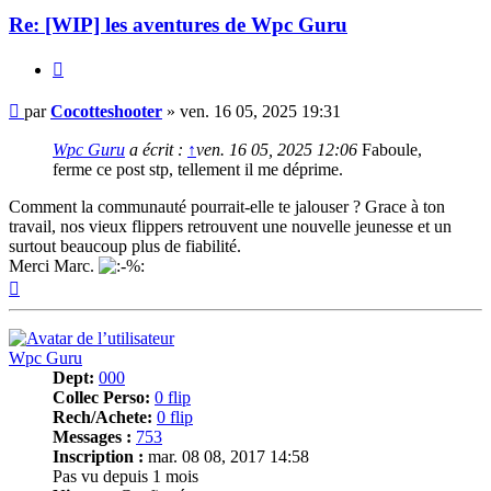
Re: [WIP] les aventures de Wpc Guru
Citer
Message
par
Cocotteshooter
»
ven. 16 05, 2025 19:31
Wpc Guru
a écrit :
↑
ven. 16 05, 2025 12:06
Faboule,
ferme ce post stp, tellement il me déprime.
Comment la communauté pourrait-elle te jalouser ? Grace à ton
travail, nos vieux flippers retrouvent une nouvelle jeunesse et un
surtout beaucoup plus de fiabilité.
Merci Marc.
Haut
Wpc Guru
Dept:
000
Collec Perso:
0 flip
Rech/Achete:
0 flip
Messages :
753
Inscription :
mar. 08 08, 2017 14:58
Pas vu depuis 1 mois