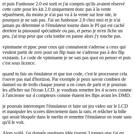
et puis Funhouse 2.0 est sorti et j'ai compris qu'ils avaient réservé
cette carte pour les kit 2.0 uniquement donc pas à la vente
séparément, du moins je n'ai pas vu à la vente sur leur site, le
pourquoi je ne sais pas. J'ai un funhouse 2.0 chez moi et je n'ai
jamais pu déterminé si l'émulateur tourne dans le PI qui est caché
derriere la pinsound spécialisée ou pas, et perso je m'en fiche un
peu, j'ai trop peur que cela tombe en panne alors j'y touche pas.
vpinmame et ppuc pour ceux qui connaissent s'adresse a ceux qui
veulent partir de zero pour un flip mais ne s'adresse pas à des flip
existants. Le code de vpinmame je ne sais pas quoi en penser et puis
c'est sous licence.
quand tu fais un émulateur et que ton code, c'est le processeur cela
t'ouvre pas mal d'horizon. Par exemple je peux savoir combien de
damsel ou de trolls chaque joueur a en cours de parti et je pourrais
les afficher sur l'écran LCD. je voudrais remettre les 4 scores comme
à l'ancienne sur 4 compteurs comme étaient les flips avant les DMD.
je pourrais interrompre l'émulateur et faire un jeu video sur le LCD
et manipuler les scores directement dans la ram, et relâcher la bille
qui serait bloquée dans le merlin et remettre l'émulateur en route sans
qu'il le voit.
Alors voilà, j'ai donnée quelques idée (parmi 3 tonnes que j'ai en