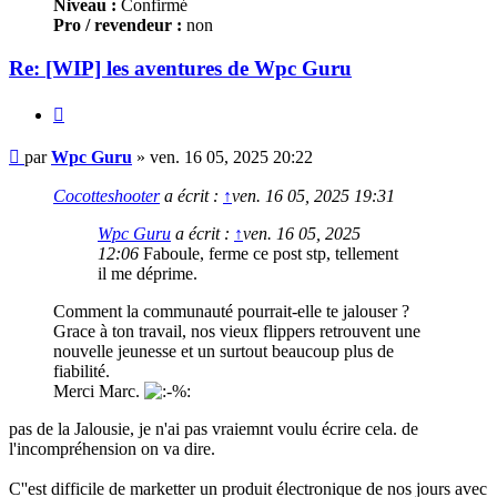
Niveau :
Confirmé
Pro / revendeur :
non
Re: [WIP] les aventures de Wpc Guru
Citer
Message
par
Wpc Guru
»
ven. 16 05, 2025 20:22
Cocotteshooter
a écrit :
↑
ven. 16 05, 2025 19:31
Wpc Guru
a écrit :
↑
ven. 16 05, 2025
12:06
Faboule, ferme ce post stp, tellement
il me déprime.
Comment la communauté pourrait-elle te jalouser ?
Grace à ton travail, nos vieux flippers retrouvent une
nouvelle jeunesse et un surtout beaucoup plus de
fiabilité.
Merci Marc.
pas de la Jalousie, je n'ai pas vraiemnt voulu écrire cela. de
l'incompréhension on va dire.
C''est difficile de marketter un produit électronique de nos jours avec