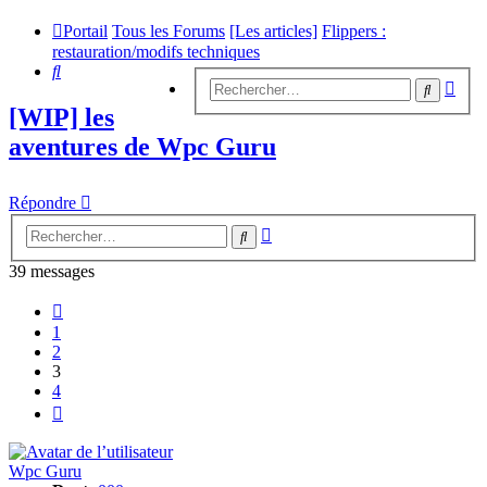
Portail
Tous les Forums
[Les articles]
Flippers :
restauration/modifs techniques
Rechercher
Rech
Recherc
avan
[WIP] les
aventures de Wpc Guru
Répondre
Recherche
Rechercher
avancée
39 messages
Précédent
1
2
3
4
Suivant
Wpc Guru