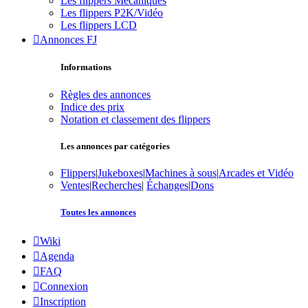
Les flippers Mécaniques
Les flippers P2K/Vidéo
Les flippers LCD
Annonces FJ
Informations
Règles des annonces
Indice des prix
Notation et classement des flippers
Les annonces par catégories
Flippers
|
Jukeboxes
|
Machines à sous
|
Arcades et Vidéo
Ventes
|
Recherches
|
Échanges
|
Dons
Toutes les annonces
Wiki
Agenda
FAQ
Connexion
Inscription