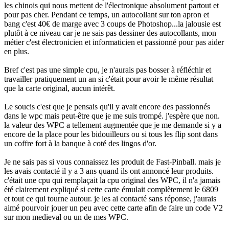
les chinois qui nous mettent de l'électronique absolument partout et
pour pas cher. Pendant ce temps, un autocollant sur ton apron et
bang c'est 40€ de marge avec 3 coups de Photoshop...la jalousie est
plutôt à ce niveau car je ne sais pas dessiner des autocollants, mon
métier c'est électronicien et informaticien et passionné pour pas aider
en plus.
Bref c'est pas une simple cpu, je n'aurais pas bosser à réfléchir et
travailler pratiquement un an si c'était pour avoir le même résultat
que la carte original, aucun intérêt.
Le soucis c'est que je pensais qu'il y avait encore des passionnés
dans le wpc mais peut-être que je me suis trompé. j'espère que non.
la valeur des WPC a tellement augmentée que je me demande si y a
encore de la place pour les bidouilleurs ou si tous les flip sont dans
un coffre fort à la banque à coté des lingos d'or.
Je ne sais pas si vous connaissez les produit de Fast-Pinball. mais je
les avais contacté il y a 3 ans quand ils ont annoncé leur produits.
c'était une cpu qui remplaçait la cpu original des WPC, il n'a jamais
été clairement expliqué si cette carte émulait complètement le 6809
et tout ce qui tourne autour. je les ai contacté sans réponse, j'aurais
aimé pourvoir jouer un peu avec cette carte afin de faire un code V2
sur mon medieval ou un de mes WPC.