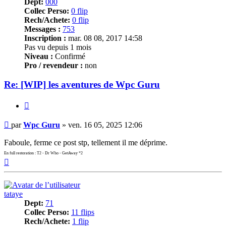
Dept:
000
Collec Perso:
0 flip
Rech/Achete:
0 flip
Messages :
753
Inscription :
mar. 08 08, 2017 14:58
Pas vu depuis 1 mois
Niveau :
Confirmé
Pro / revendeur :
non
Re: [WIP] les aventures de Wpc Guru
Citer
Message
par
Wpc Guru
»
ven. 16 05, 2025 12:06
Faboule, ferme ce post stp, tellement il me déprime.
En full restoration : T2 - Dr Who - GetAway *2
Haut
tataye
Dept:
71
Collec Perso:
11 flips
Rech/Achete:
1 flip