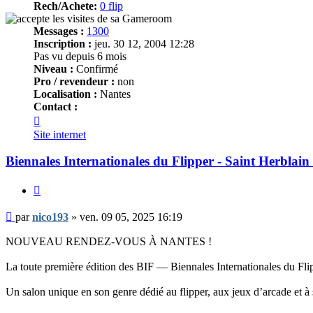
Rech/Achete:
0 flip
Messages :
1300
Inscription :
jeu. 30 12, 2004 12:28
Pas vu depuis 6 mois
Niveau :
Confirmé
Pro / revendeur :
non
Localisation :
Nantes
Contact :
Contacter
nico193
Site internet
Biennales Internationales du Flipper - Saint Herblain 
Citer
Message
par
nico193
»
ven. 09 05, 2025 16:19
NOUVEAU RENDEZ-VOUS À NANTES !
La toute première édition des BIF — Biennales Internationales du Flipp
Un salon unique en son genre dédié au flipper, aux jeux d’arcade et 