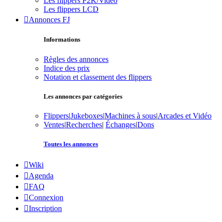
Les flippers P2K/Vidéo
Les flippers LCD
Annonces FJ
Informations
Règles des annonces
Indice des prix
Notation et classement des flippers
Les annonces par catégories
Flippers
|
Jukeboxes
|
Machines à sous
|
Arcades et Vidéo
Ventes
|
Recherches
|
Échanges
|
Dons
Toutes les annonces
Wiki
Agenda
FAQ
Connexion
Inscription