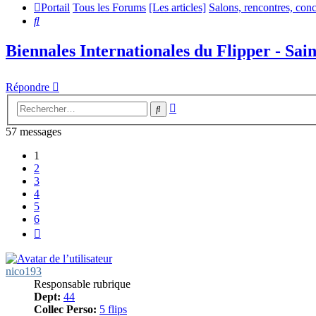
Portail
Tous les Forums
[Les articles]
Salons, rencontres, conc
Rechercher
Biennales Internationales du Flipper - Sain
Répondre
Recherche
Rechercher
avancée
57 messages
1
2
3
4
5
6
Suivant
nico193
Responsable rubrique
Dept:
44
Collec Perso:
5 flips