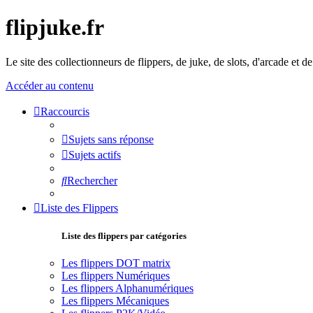
flipjuke.fr
Le site des collectionneurs de flippers, de juke, de slots, d'arcade et d
Accéder au contenu
Raccourcis
Sujets sans réponse
Sujets actifs
Rechercher
Liste des Flippers
Liste des flippers par catégories
Les flippers DOT matrix
Les flippers Numériques
Les flippers Alphanumériques
Les flippers Mécaniques