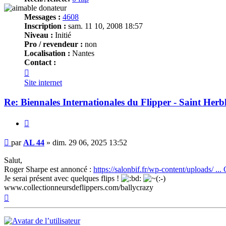
Messages :
4608
Inscription :
sam. 11 10, 2008 18:57
Niveau :
Initié
Pro / revendeur :
non
Localisation :
Nantes
Contact :
Contacter
AL
Site internet
44
Re: Biennales Internationales du Flipper - Saint Herbl
Citer
Message
par
AL 44
»
dim. 29 06, 2025 13:52
Salut,
Roger Sharpe est annoncé :
https://salonbif.fr/wp-content/uploads/ .
Je serai présent avec quelques flips !
www.collectionneursdeflippers.com/ballycrazy
Haut