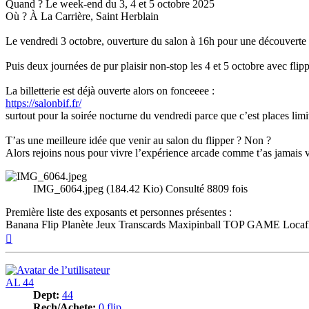
Quand ? Le week-end du 3, 4 et 5 octobre 2025
Où ? À La Carrière, Saint Herblain
Le vendredi 3 octobre, ouverture du salon à 16h pour une découverte en
Puis deux journées de pur plaisir non-stop les 4 et 5 octobre avec flip
La billetterie est déjà ouverte alors on fonceeee :
https://salonbif.fr/
surtout pour la soirée nocturne du vendredi parce que c’est places limit
T’as une meilleure idée que venir au salon du flipper ? Non ?
Alors rejoins nous pour vivre l’expérience arcade comme t’as jamais vu 
IMG_6064.jpeg (184.42 Kio) Consulté 8809 fois
Première liste des exposants et personnes présentes :
Banana Flip Planète Jeux Transcards Maxipinball TOP GAME Locafl
Haut
AL 44
Dept:
44
Rech/Achete:
0 flip