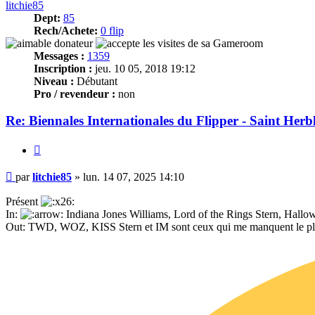
litchie85
Dept:
85
Rech/Achete:
0 flip
Messages :
1359
Inscription :
jeu. 10 05, 2018 19:12
Niveau :
Débutant
Pro / revendeur :
non
Re: Biennales Internationales du Flipper - Saint Herbl
Citer
Message
par
litchie85
»
lun. 14 07, 2025 14:10
Présent
In:
Indiana Jones Williams, Lord of the Rings Stern, Hall
Out: TWD, WOZ, KISS Stern et IM sont ceux qui me manquent le p