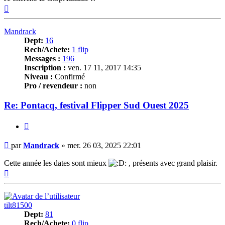
Haut
Mandrack
Dept:
16
Rech/Achete:
1 flip
Messages :
196
Inscription :
ven. 17 11, 2017 14:35
Niveau :
Confirmé
Pro / revendeur :
non
Re: Pontacq, festival Flipper Sud Ouest 2025
Citer
Message
par
Mandrack
»
mer. 26 03, 2025 22:01
Cette année les dates sont mieux
, présents avec grand plaisir.
Haut
tilt81500
Dept:
81
Rech/Achete:
0 flip