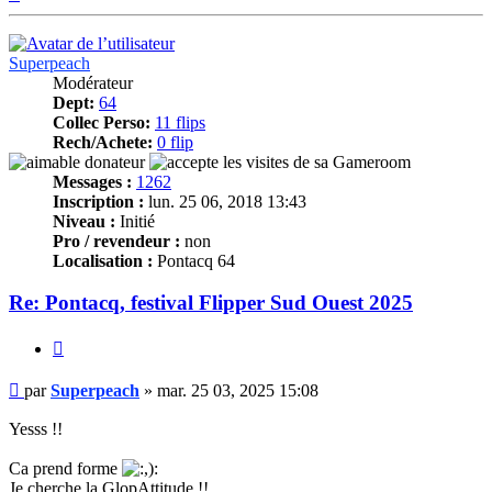
Superpeach
Modérateur
Dept:
64
Collec Perso:
11 flips
Rech/Achete:
0 flip
Messages :
1262
Inscription :
lun. 25 06, 2018 13:43
Niveau :
Initié
Pro / revendeur :
non
Localisation :
Pontacq 64
Re: Pontacq, festival Flipper Sud Ouest 2025
Citer
Message
par
Superpeach
»
mar. 25 03, 2025 15:08
Yesss !!
Ca prend forme
Je cherche la GlopAttitude !!