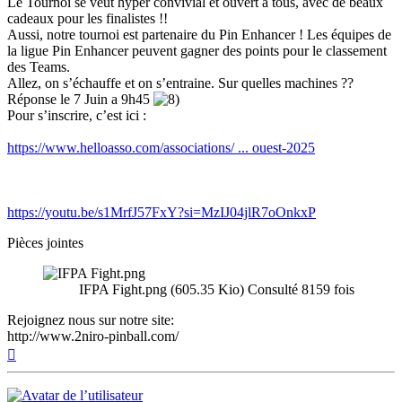
Le Tournoi se veut hyper convivial et ouvert à tous, avec de beaux
cadeaux pour les finalistes !!
Aussi, notre tournoi est partenaire du Pin Enhancer ! Les équipes de
la ligue Pin Enhancer peuvent gagner des points pour le classement
des Teams.
Allez, on s’échauffe et on s’entraine. Sur quelles machines ??
Réponse le 7 Juin a 9h45
Pour s’inscrire, c’est ici :
https://www.helloasso.com/associations/ ... ouest-2025
https://youtu.be/s1MrfJ57FxY?si=MzIJ04jlR7oOnkxP
Pièces jointes
IFPA Fight.png (605.35 Kio) Consulté 8159 fois
Rejoignez nous sur notre site:
http://www.2niro-pinball.com/
Haut