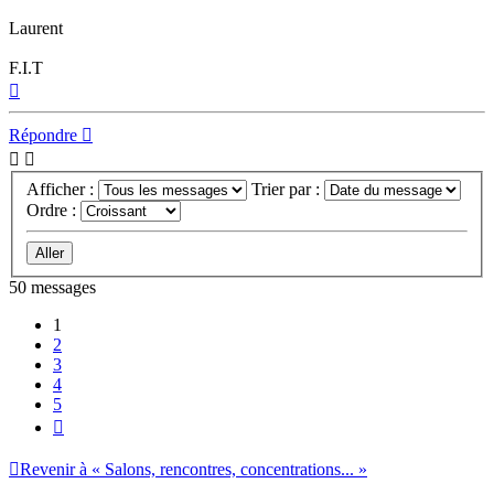
Laurent
F.I.T
Haut
Répondre
Afficher :
Trier par :
Ordre :
50 messages
1
2
3
4
5
Suivant
Revenir à « Salons, rencontres, concentrations... »