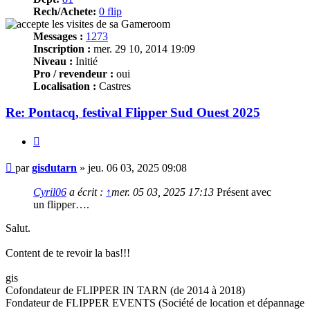
Rech/Achete:
0 flip
Messages :
1273
Inscription :
mer. 29 10, 2014 19:09
Niveau :
Initié
Pro / revendeur :
oui
Localisation :
Castres
Re: Pontacq, festival Flipper Sud Ouest 2025
Citer
Message
par
gisdutarn
»
jeu. 06 03, 2025 09:08
Cyril06
a écrit :
↑
mer. 05 03, 2025 17:13
Présent avec
un flipper….
Salut.
Content de te revoir la bas!!!
gis
Cofondateur de FLIPPER IN TARN (de 2014 à 2018)
Fondateur de FLIPPER EVENTS (Société de location et dépannage