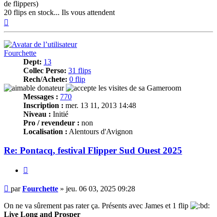
de flippers)
20 flips en stock... Ils vous attendent
Haut
Fourchette
Dept:
13
Collec Perso:
31 flips
Rech/Achete:
0 flip
Messages :
770
Inscription :
mer. 13 11, 2013 14:48
Niveau :
Initié
Pro / revendeur :
non
Localisation :
Alentours d'Avignon
Re: Pontacq, festival Flipper Sud Ouest 2025
Citer
Message
par
Fourchette
»
jeu. 06 03, 2025 09:28
On ne va sûrement pas rater ça. Présents avec James et 1 flip
Live Long and Prosper