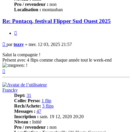
Pro / revendeur :
non
Localisation :
montauban
Re: Pontacq, festival Flipper Sud Ouest 2025
Citer
Message
par
tozzy
»
mer. 12 03, 2025 21:57
Salut la compagnie !
Présent avec 4 flips comme chaque année tout le week-end
!
Haut
Francky
Dept:
31
Collec Perso:
1 flip
Rech/Achete:
3 flips
Messages :
47
Inscription :
sam. 19 12, 2020 20:20
Niveau :
Initié
Pro / revendeur :
non