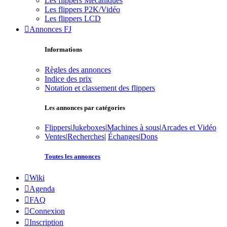
Les flippers Mécaniques
Les flippers P2K/Vidéo
Les flippers LCD
Annonces FJ
Informations
Règles des annonces
Indice des prix
Notation et classement des flippers
Les annonces par catégories
Flippers
|
Jukeboxes
|
Machines à sous
|
Arcades et Vidéo
Ventes
|
Recherches
|
Échanges
|
Dons
Toutes les annonces
Wiki
Agenda
FAQ
Connexion
Inscription