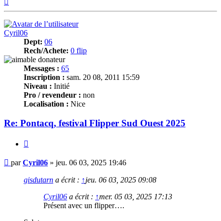
Cyril06
Dept:
06
Rech/Achete:
0 flip
Messages :
65
Inscription :
sam. 20 08, 2011 15:59
Niveau :
Initié
Pro / revendeur :
non
Localisation :
Nice
Re: Pontacq, festival Flipper Sud Ouest 2025
Citer
Message
par
Cyril06
»
jeu. 06 03, 2025 19:46
gisdutarn
a écrit :
↑
jeu. 06 03, 2025 09:08
Cyril06
a écrit :
↑
mer. 05 03, 2025 17:13
Présent avec un flipper….