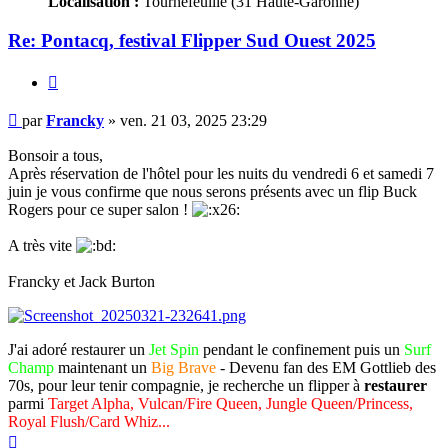
Localisation :
Tournefeuille (31 Haute-Garonne)
Re: Pontacq, festival Flipper Sud Ouest 2025
Citer
Message
par
Francky
»
ven. 21 03, 2025 23:29
Bonsoir a tous,
Après réservation de l'hôtel pour les nuits du vendredi 6 et samedi 7
juin je vous confirme que nous serons présents avec un flip Buck
Rogers pour ce super salon !
A très vite
Francky et Jack Burton
J'ai adoré restaurer un
Jet Spin
pendant le confinement puis un
Surf
Champ
maintenant un
Big Brave
- Devenu fan des EM Gottlieb des
70s, pour leur tenir compagnie, je recherche un flipper à
restaurer
parmi
Target Alpha, Vulcan/Fire Queen, Jungle Queen/Princess,
Royal Flush/Card Whiz...
Haut