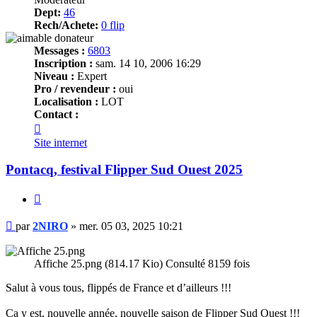
Dept:
46
Rech/Achete:
0 flip
Messages :
6803
Inscription :
sam. 14 10, 2006 16:29
Niveau :
Expert
Pro / revendeur :
oui
Localisation :
LOT
Contact :
Contacter
2NIRO
Site internet
Pontacq, festival Flipper Sud Ouest 2025
Citer
Message
par
2NIRO
»
mer. 05 03, 2025 10:21
Affiche 25.png (814.17 Kio) Consulté 8159 fois
Salut à vous tous, flippés de France et d’ailleurs !!!
Ca y est, nouvelle année, nouvelle saison de Flipper Sud Ouest !!!