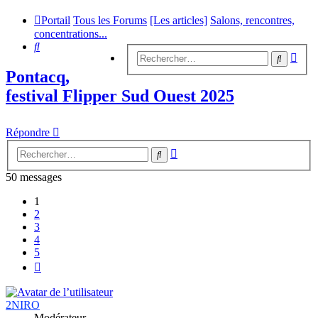
Portail
Tous les Forums
[Les articles]
Salons, rencontres,
concentrations...
Rechercher
Rech
Recherc
avan
Pontacq,
festival Flipper Sud Ouest 2025
Répondre
Recherche
Rechercher
avancée
50 messages
1
2
3
4
5
Suivant
2NIRO
Modérateur