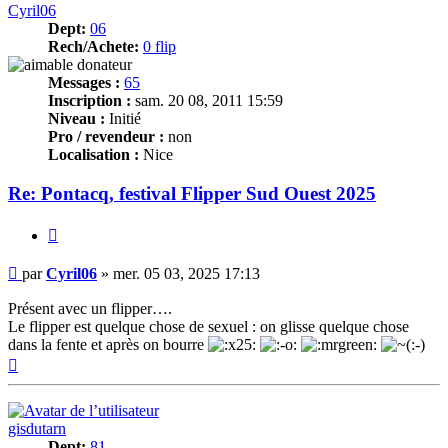
Cyril06
Dept:
06
Rech/Achete:
0 flip
Messages :
65
Inscription :
sam. 20 08, 2011 15:59
Niveau :
Initié
Pro / revendeur :
non
Localisation :
Nice
Re: Pontacq, festival Flipper Sud Ouest 2025
Citer
Message
par
Cyril06
»
mer. 05 03, 2025 17:13
Présent avec un flipper….
Le flipper est quelque chose de sexuel : on glisse quelque chose
dans la fente et après on bourre
Haut
gisdutarn
Dept:
81