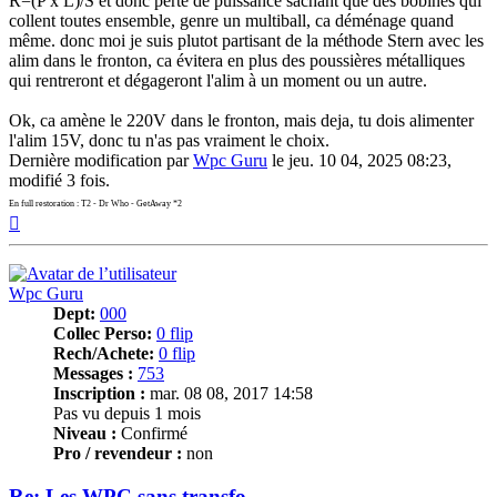
R=(P x L)/S et donc perte de puissance sachant que des bobines qui
collent toutes ensemble, genre un multiball, ca déménage quand
même. donc moi je suis plutot partisant de la méthode Stern avec les
alim dans le fronton, ca évitera en plus des poussières métalliques
qui rentreront et dégageront l'alim à un moment ou un autre.
Ok, ca amène le 220V dans le fronton, mais deja, tu dois alimenter
l'alim 15V, donc tu n'as pas vraiment le choix.
Dernière modification par
Wpc Guru
le jeu. 10 04, 2025 08:23,
modifié 3 fois.
En full restoration : T2 - Dr Who - GetAway *2
Haut
Wpc Guru
Dept:
000
Collec Perso:
0 flip
Rech/Achete:
0 flip
Messages :
753
Inscription :
mar. 08 08, 2017 14:58
Pas vu depuis 1 mois
Niveau :
Confirmé
Pro / revendeur :
non
Re: Les WPC sans transfo