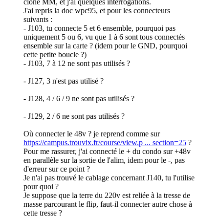
clone MM, et j'ai quelques interrogations.
J'ai repris la doc wpc95, et pour les connecteurs
suivants :
- J103, tu connecte 5 et 6 ensemble, pourquoi pas
uniquement 5 ou 6, vu que 1 à 6 sont tous connectés
ensemble sur la carte ? (idem pour le GND, pourquoi
cette petite boucle ?)
- J103, 7 à 12 ne sont pas utilisés ?
- J127, 3 n'est pas utilisé ?
- J128, 4 / 6 / 9 ne sont pas utilisés ?
- J129, 2 / 6 ne sont pas utilisés ?
Où connecter le 48v ? je reprend comme sur
https://campus.trouvix.fr/course/view.p ... section=25
?
Pour me rassurer, j'ai connecté le + du condo sur +48v
en parallèle sur la sortie de l'alim, idem pour le -, pas
d'erreur sur ce point ?
Je n'ai pas trouvé le cablage concernant J140, tu l'utilise
pour quoi ?
Je suppose que la terre du 220v est reliée à la tresse de
masse parcourant le flip, faut-il connecter autre chose à
cette tresse ?