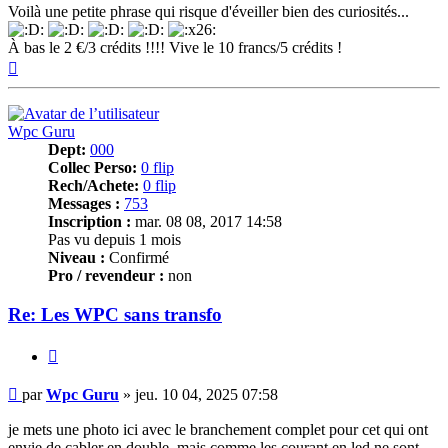
Voilà une petite phrase qui risque d'éveiller bien des curiosités...
À bas le 2 €/3 crédits !!!! Vive le 10 francs/5 crédits !
Haut
Wpc Guru
Dept:
000
Collec Perso:
0 flip
Rech/Achete:
0 flip
Messages :
753
Inscription :
mar. 08 08, 2017 14:58
Pas vu depuis 1 mois
Niveau :
Confirmé
Pro / revendeur :
non
Re: Les WPC sans transfo
Citer
Message
par
Wpc Guru
»
jeu. 10 04, 2025 07:58
je mets une photo ici avec le branchement complet pour cet qui ont
envie de cabler en double. mais comme les courant en led ne sont