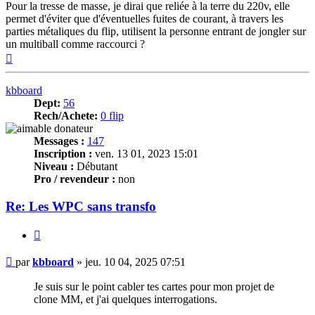
Pour la tresse de masse, je dirai que reliée à la terre du 220v, elle
permet d'éviter que d'éventuelles fuites de courant, à travers les
parties métaliques du flip, utilisent la personne entrant de jongler sur
un multiball comme raccourci ?
Haut
kbboard
Dept:
56
Rech/Achete:
0 flip
Messages :
147
Inscription :
ven. 13 01, 2023 15:01
Niveau :
Débutant
Pro / revendeur :
non
Re: Les WPC sans transfo
Citer
Message
par
kbboard
»
jeu. 10 04, 2025 07:51
Je suis sur le point cabler tes cartes pour mon projet de
clone MM, et j'ai quelques interrogations.