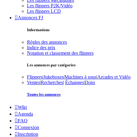
Les flippers Mécaniques
Les flippers P2K/Vidéo
Les flippers LCD
Annonces FJ
Informations
Règles des annonces
Indice des prix
Notation et classement des flippers
Les annonces par catégories
Flippers
|
Jukeboxes
|
Machines à sous
|
Arcades et Vidéo
Ventes
|
Recherches
|
Échanges
|
Dons
Toutes les annonces
Wiki
Agenda
FAQ
Connexion
Inscription