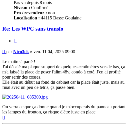
Pas vu depuis 8 mois
Niveau :
Confirmé
Pro / revendeur :
non
Localisation :
44115 Basse Goulaine
Re: Les WPC sans transfo
Citer
Message
par
Nico3ck
»
ven. 11 04, 2025 09:00
Le maitre à parlé !
J'ai décalé ma plaque support de quelques centimètres vers le bas, ça
m'a laissé la place de poser l'alim 48v, condo à coté. J'en ai profité
pour sertir des cosses.
Elle était au début au fond du cabinet car la place était juste, mais au
final avec un peu de tetris, ça passe bien.
On verra ce que ça donne quand je m'occuperais du panneau portant
les lampes du fronton, ça risque d'être juste en place.
Haut