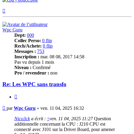
Haut
Wpc Guru
Dept:
000
Collec Perso:
0 flip
Rech/Achete:
0 flip
Messages :
753
Inscription :
mar. 08 08, 2017 14:58
Pas vu depuis 1 mois
Niveau :
Confirmé
Pro / revendeur :
non
Re: Les WPC sans transfo
Citer
Message
par
Wpc Guru
»
ven. 11 04, 2025 16:32
Nico3ck
a écrit :
↑
ven. 11 04, 2025 11:27
Question
additionnelle concernant la CPU : J210 CPU est
connecté avec J101 sur la Driver Board, pour amener