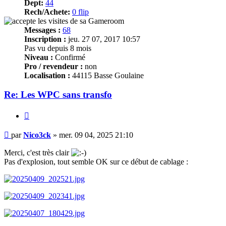
Dept:
44
Rech/Achete:
0 flip
Messages :
68
Inscription :
jeu. 27 07, 2017 10:57
Pas vu depuis 8 mois
Niveau :
Confirmé
Pro / revendeur :
non
Localisation :
44115 Basse Goulaine
Re: Les WPC sans transfo
Citer
Message
par
Nico3ck
»
mer. 09 04, 2025 21:10
Merci, c'est très clair
Pas d'explosion, tout semble OK sur ce début de cablage :