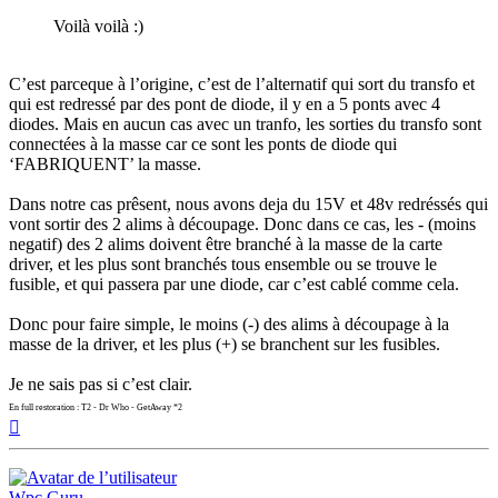
Voilà voilà :)
C’est parceque à l’origine, c’est de l’alternatif qui sort du transfo et
qui est redressé par des pont de diode, il y en a 5 ponts avec 4
diodes. Mais en aucun cas avec un tranfo, les sorties du transfo sont
connectées à la masse car ce sont les ponts de diode qui
‘FABRIQUENT’ la masse.
Dans notre cas prêsent, nous avons deja du 15V et 48v redréssés qui
vont sortir des 2 alims à découpage. Donc dans ce cas, les - (moins
negatif) des 2 alims doivent être branché à la masse de la carte
driver, et les plus sont branchés tous ensemble ou se trouve le
fusible, et qui passera par une diode, car c’est cablé comme cela.
Donc pour faire simple, le moins (-) des alims à découpage à la
masse de la driver, et les plus (+) se branchent sur les fusibles.
Je ne sais pas si c’est clair.
En full restoration : T2 - Dr Who - GetAway *2
Haut
Wpc Guru