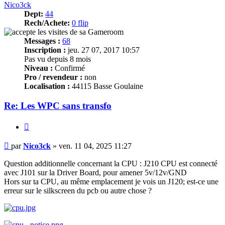
Nico3ck
Dept:
44
Rech/Achete:
0 flip
Messages :
68
Inscription :
jeu. 27 07, 2017 10:57
Pas vu depuis 8 mois
Niveau :
Confirmé
Pro / revendeur :
non
Localisation :
44115 Basse Goulaine
Re: Les WPC sans transfo
Citer
Message
par
Nico3ck
»
ven. 11 04, 2025 11:27
Question additionnelle concernant la CPU : J210 CPU est connecté
avec J101 sur la Driver Board, pour amener 5v/12v/GND
Hors sur ta CPU, au même emplacement je vois un J120; est-ce une
erreur sur le silkscreen du pcb ou autre chose ?