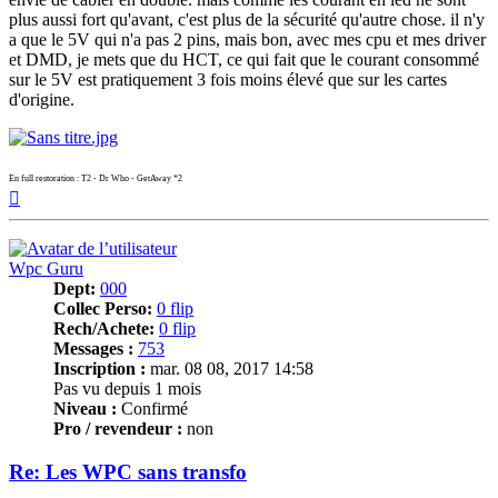
plus aussi fort qu'avant, c'est plus de la sécurité qu'autre chose. il n'y
a que le 5V qui n'a pas 2 pins, mais bon, avec mes cpu et mes driver
et DMD, je mets que du HCT, ce qui fait que le courant consommé
sur le 5V est pratiquement 3 fois moins élevé que sur les cartes
d'origine.
En full restoration : T2 - Dr Who - GetAway *2
Haut
Wpc Guru
Dept:
000
Collec Perso:
0 flip
Rech/Achete:
0 flip
Messages :
753
Inscription :
mar. 08 08, 2017 14:58
Pas vu depuis 1 mois
Niveau :
Confirmé
Pro / revendeur :
non
Re: Les WPC sans transfo