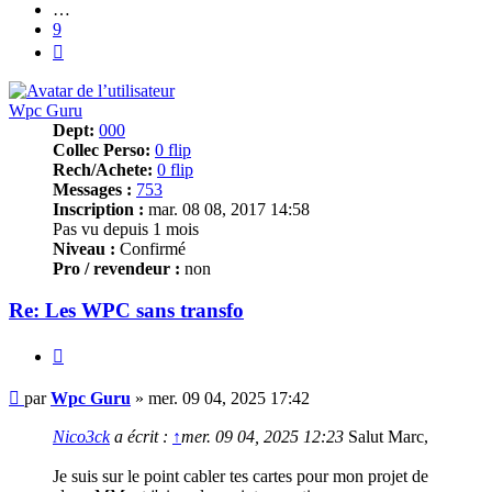
…
9
Suivant
Wpc Guru
Dept:
000
Collec Perso:
0 flip
Rech/Achete:
0 flip
Messages :
753
Inscription :
mar. 08 08, 2017 14:58
Pas vu depuis 1 mois
Niveau :
Confirmé
Pro / revendeur :
non
Re: Les WPC sans transfo
Citer
Message
par
Wpc Guru
»
mer. 09 04, 2025 17:42
Nico3ck
a écrit :
↑
mer. 09 04, 2025 12:23
Salut Marc,
Je suis sur le point cabler tes cartes pour mon projet de