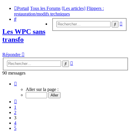
Portail
Tous les Forums
[Les articles]
Flippers :
restauration/modifs techniques
Rechercher
Rech
Recherc
avan
Les WPC sans
transfo
Répondre
Recherche
Rechercher
avancée
90 messages
Page
3
Aller sur la page :
sur
9
Précédent
1
2
3
4
5