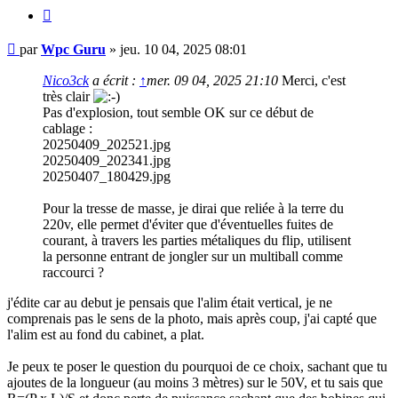
Citer
Message
par
Wpc Guru
»
jeu. 10 04, 2025 08:01
Nico3ck
a écrit :
↑
mer. 09 04, 2025 21:10
Merci, c'est
très clair
Pas d'explosion, tout semble OK sur ce début de
cablage :
20250409_202521.jpg
20250409_202341.jpg
20250407_180429.jpg
Pour la tresse de masse, je dirai que reliée à la terre du
220v, elle permet d'éviter que d'éventuelles fuites de
courant, à travers les parties métaliques du flip, utilisent
la personne entrant de jongler sur un multiball comme
raccourci ?
j'édite car au debut je pensais que l'alim était vertical, je ne
comprenais pas le sens de la photo, mais après coup, j'ai capté que
l'alim est au fond du cabinet, a plat.
Je peux te poser le question du pourquoi de ce choix, sachant que tu
ajoutes de la longueur (au moins 3 mètres) sur le 50V, et tu sais que