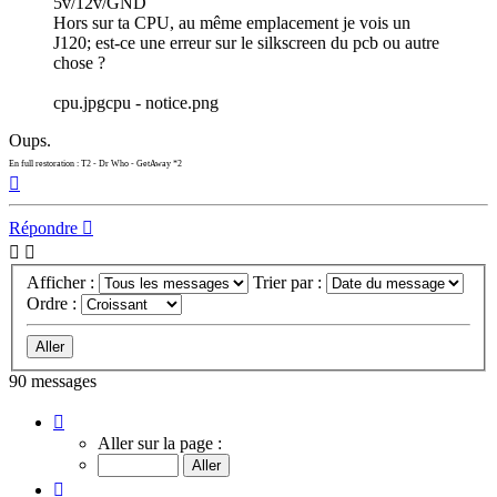
5v/12v/GND
Hors sur ta CPU, au même emplacement je vois un
J120; est-ce une erreur sur le silkscreen du pcb ou autre
chose ?
cpu.jpgcpu - notice.png
Oups.
En full restoration : T2 - Dr Who - GetAway *2
Haut
Répondre
Afficher :
Trier par :
Ordre :
90 messages
Page
3
Aller sur la page :
sur
9
Précédent