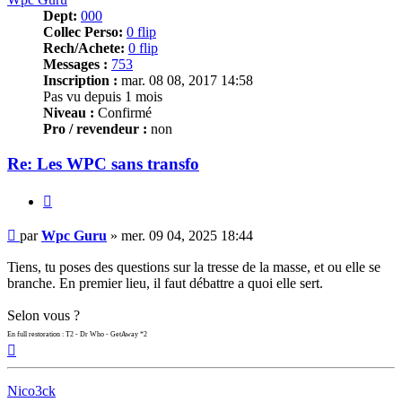
Dept:
000
Collec Perso:
0 flip
Rech/Achete:
0 flip
Messages :
753
Inscription :
mar. 08 08, 2017 14:58
Pas vu depuis 1 mois
Niveau :
Confirmé
Pro / revendeur :
non
Re: Les WPC sans transfo
Citer
Message
par
Wpc Guru
»
mer. 09 04, 2025 18:44
Tiens, tu poses des questions sur la tresse de la masse, et ou elle se
branche. En premier lieu, il faut débattre a quoi elle sert.
Selon vous ?
En full restoration : T2 - Dr Who - GetAway *2
Haut
Nico3ck