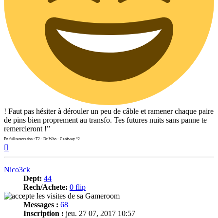
! Faut pas hésiter à dérouler un peu de câble et ramener chaque paire
de pins bien proprement au transfo. Tes futures nuits sans panne te
remercieront !”
En full restoration : T2 - Dr Who - GetAway *2
Haut
Nico3ck
Dept:
44
Rech/Achete:
0 flip
Messages :
68
Inscription :
jeu. 27 07, 2017 10:57