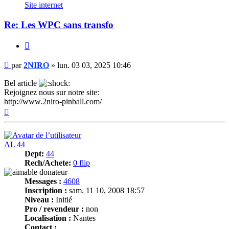
2NIRO
Site internet
Re: Les WPC sans transfo
Citer
Message
par
2NIRO
»
lun. 03 03, 2025 10:46
Bel article
Rejoignez nous sur notre site:
http://www.2niro-pinball.com/
Haut
AL 44
Dept:
44
Rech/Achete:
0 flip
Messages :
4608
Inscription :
sam. 11 10, 2008 18:57
Niveau :
Initié
Pro / revendeur :
non
Localisation :
Nantes
Contact :