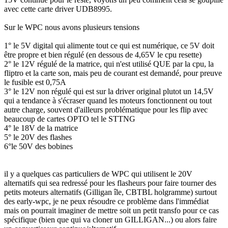
avec cette carte driver UDB8995.
Sur le WPC nous avons plusieurs tensions
1° le 5V digital qui alimente tout ce qui est numérique, ce 5V doit
être propre et bien régulé (en dessous de 4,65V le cpu resette)
2° le 12V régulé de la matrice, qui n'est utilisé QUE par la cpu, la
fliptro et la carte son, mais peu de courant est demandé, pour preuve
le fusible est 0,75A
3° le 12V non régulé qui est sur la driver original plutot un 14,5V
qui a tendance à s'écraser quand les moteurs fonctionnent ou tout
autre charge, souvent d'ailleurs problématique pour les flip avec
beaucoup de cartes OPTO tel le STTNG
4° le 18V de la matrice
5° le 20V des flashes
6°le 50V des bobines
il y a quelques cas particuliers de WPC qui utilisent le 20V
alternatifs qui sea redressé pour les flasheurs pour faire tourner des
petits moteurs alternatifs (Gilligan île, CBTBL holgramme) surtout
des early-wpc, je ne peux résoudre ce problème dans l'immédiat
mais on pourrait imaginer de mettre soit un petit transfo pour ce cas
spécifique (bien que qui va cloner un GILLIGAN...) ou alors faire