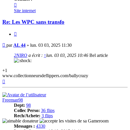
Contacter
AL
Site internet
44
Re: Les WPC sans transfo
Citer
Message
par
AL 44
»
lun. 03 03, 2025 11:30
2NIRO
a écrit :
↑
lun. 03 03, 2025 10:46
Bel article
+1
www.collectionneursdeflippers.com/ballycrazy
Haut
Freeman98
Dept:
98
Collec Perso:
36 flips
Rech/Achete:
3 flips
Messages :
4330