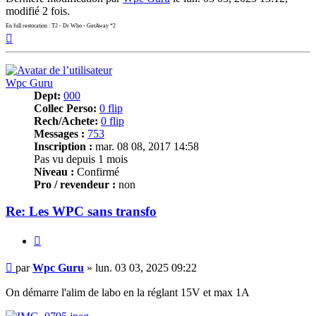
modifié 2 fois.
En full restoration : T2 - Dr Who - GetAway *2
Haut
Wpc Guru
Dept:
000
Collec Perso:
0 flip
Rech/Achete:
0 flip
Messages :
753
Inscription :
mar. 08 08, 2017 14:58
Pas vu depuis 1 mois
Niveau :
Confirmé
Pro / revendeur :
non
Re: Les WPC sans transfo
Citer
Message
par
Wpc Guru
»
lun. 03 03, 2025 09:22
On démarre l'alim de labo en la réglant 15V et max 1A