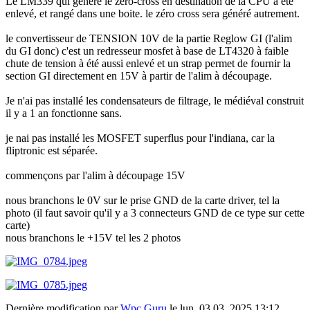
Le LM339 qui génére le zéro-cross en destination de la CPU à été
enlevé, et rangé dans une boite. le zéro cross sera généré autrement.
le convertisseur de TENSION 10V de la partie Reglow GI (l'alim
du GI donc) c'est un redresseur mosfet à base de LT4320 à faible
chute de tension à été aussi enlevé et un strap permet de fournir la
section GI directement en 15V à partir de l'alim à découpage.
Je n'ai pas installé les condensateurs de filtrage, le médiéval construit
il y a 1 an fonctionne sans.
je nai pas installé les MOSFET superflus pour l'indiana, car la
fliptronic est séparée.
commençons par l'alim à découpage 15V
nous branchons le 0V sur le prise GND de la carte driver, tel la
photo (il faut savoir qu'il y a 3 connecteurs GND de ce type sur cette
carte)
nous branchons le +15V tel les 2 photos
Dernière modification par
Wpc Guru
le lun. 03 03, 2025 13:12,