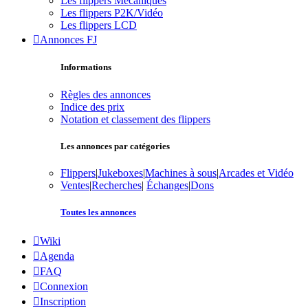
Les flippers Mécaniques
Les flippers P2K/Vidéo
Les flippers LCD
Annonces FJ
Informations
Règles des annonces
Indice des prix
Notation et classement des flippers
Les annonces par catégories
Flippers
|
Jukeboxes
|
Machines à sous
|
Arcades et Vidéo
Ventes
|
Recherches
|
Échanges
|
Dons
Toutes les annonces
Wiki
Agenda
FAQ
Connexion
Inscription