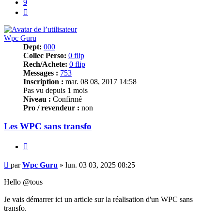
9
Suivant
Wpc Guru
Dept:
000
Collec Perso:
0 flip
Rech/Achete:
0 flip
Messages :
753
Inscription :
mar. 08 08, 2017 14:58
Pas vu depuis 1 mois
Niveau :
Confirmé
Pro / revendeur :
non
Les WPC sans transfo
Citer
Message
par
Wpc Guru
»
lun. 03 03, 2025 08:25
Hello @tous
Je vais démarrer ici un article sur la réalisation d'un WPC sans
transfo.