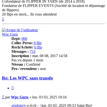
Cofondateur de FLIPPER IN TARN (de 2014 à 2018)
Fondateur de FLIPPER EVENTS (Société de location et dépannage
de flippers)
20 flips en stock... Ils vous attendent
Haut
Wpc Guru
Dept:
000
Collec Perso:
0 flip
Rech/Achete:
0 flip
Messages :
753
Inscription :
mar. 08 08, 2017 14:58
Pas vu depuis 1 mois
Niveau :
Confirmé
Pro / revendeur :
non
Re: Les WPC sans transfo
Citer
Message
par
Wpc Guru
»
lun. 03 03, 2025 10:16
gisdutarn
a écrit :
↑
lun. 03 03, 2025 09:53
Salut Bio!