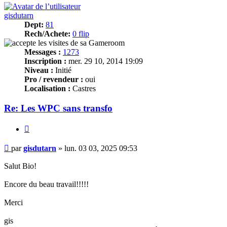
gisdutarn
Dept:
81
Rech/Achete:
0 flip
Messages :
1273
Inscription :
mer. 29 10, 2014 19:09
Niveau :
Initié
Pro / revendeur :
oui
Localisation :
Castres
Re: Les WPC sans transfo
Citer
Message
par
gisdutarn
»
lun. 03 03, 2025 09:53
Salut Bio!
Encore du beau travail!!!!!
Merci
gis