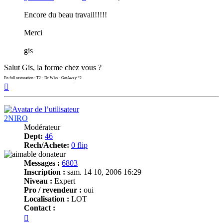
Encore du beau travail!!!!!
Merci
gis
Salut Gis, la forme chez vous ?
En full restoration : T2 - Dr Who - GetAway *2
Haut
2NIRO
Modérateur
Dept:
46
Rech/Achete:
0 flip
Messages :
6803
Inscription :
sam. 14 10, 2006 16:29
Niveau :
Expert
Pro / revendeur :
oui
Localisation :
LOT
Contact :
Contacter