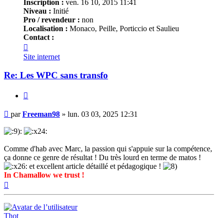
Inscription :
ven. 16 10, 2015 11:41
Niveau :
Initié
Pro / revendeur :
non
Localisation :
Monaco, Peille, Porticcio et Saulieu
Contact :
Contacter
Freeman98
Site internet
Re: Les WPC sans transfo
Citer
Message
par
Freeman98
»
lun. 03 03, 2025 12:31
Comme d'hab avec Marc, la passion qui s'appuie sur la compétence,
ça donne ce genre de résultat ! Du très lourd en terme de matos !
et excellent article détaillé et pédagogique !
In Chamallow we trust !
Haut
Thot