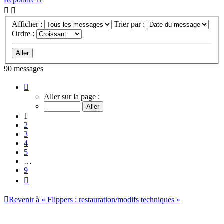
Afficher :
Trier par :
Ordre :
90 messages
Page
1
Aller sur la page :
sur
9
1
2
3
4
5
…
9
Suivant
Revenir à « Flippers : restauration/modifs techniques »