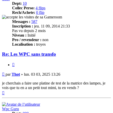
Dept:
10
Collec Perso:
4 flips
Rech/Achete:
0 flip
Messages :
587
Inscription :
jeu. 11 09, 2014 21:33
Pas vu depuis 2 mois
Niveau :
Initié
Pro / revendeur :
non
Localisation :
troyes
Re: Les WPC sans transfo
Citer
Message
par
Thot
»
lun. 03 03, 2025 13:26
je cherchais a faire une platine de test de la matrice des lampes, je
vois que tu en a un petit tout mimi, tu en vends ?
Haut
Wpc Guru