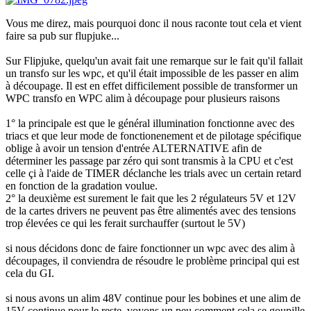
Vous me direz, mais pourquoi donc il nous raconte tout cela et vient
faire sa pub sur flupjuke...
Sur Flipjuke, quelqu'un avait fait une remarque sur le fait qu'il fallait
un transfo sur les wpc, et qu'il était impossible de les passer en alim
à découpage. Il est en effet difficilement possible de transformer un
WPC transfo en WPC alim à découpage pour plusieurs raisons
1° la principale est que le général illumination fonctionne avec des
triacs et que leur mode de fonctionenement et de pilotage spécifique
oblige à avoir un tension d'entrée ALTERNATIVE afin de
déterminer les passage par zéro qui sont transmis à la CPU et c'est
celle çi à l'aide de TIMER déclanche les trials avec un certain retard
en fonction de la gradation voulue.
2° la deuxième est surement le fait que les 2 régulateurs 5V et 12V
de la cartes drivers ne peuvent pas être alimentés avec des tensions
trop élevées ce qui les ferait surchauffer (surtout le 5V)
si nous décidons donc de faire fonctionner un wpc avec des alim à
découpages, il conviendra de résoudre le problème principal qui est
cela du GI.
si nous avons un alim 48V continue pour les bobines et une alim de
15V continue pour le reste, voyons un peu comment cela se goupille