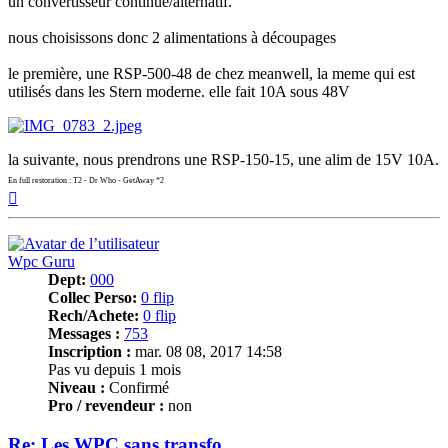
un convertisseur continue/alternatif.
nous choisissons donc 2 alimentations à découpages
le première, une RSP-500-48 de chez meanwell, la meme qui est
utilisés dans les Stern moderne. elle fait 10A sous 48V
la suivante, nous prendrons une RSP-150-15, une alim de 15V 10A.
En full restoration : T2 - Dr Who - GetAway *2
Haut
Wpc Guru
Dept:
000
Collec Perso:
0 flip
Rech/Achete:
0 flip
Messages :
753
Inscription :
mar. 08 08, 2017 14:58
Pas vu depuis 1 mois
Niveau :
Confirmé
Pro / revendeur :
non
Re: Les WPC sans transfo