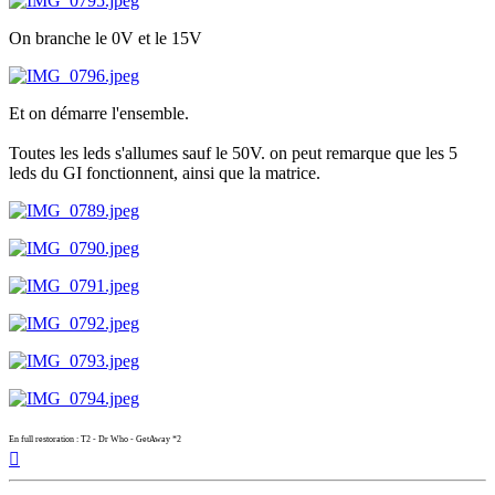
On branche le 0V et le 15V
Et on démarre l'ensemble.
Toutes les leds s'allumes sauf le 50V. on peut remarque que les 5
leds du GI fonctionnent, ainsi que la matrice.
En full restoration : T2 - Dr Who - GetAway *2
Haut