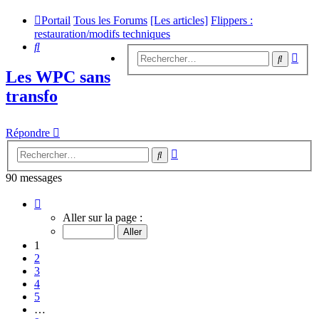
Portail
Tous les Forums
[Les articles]
Flippers :
restauration/modifs techniques
Rechercher
Rech
Recherc
avan
Les WPC sans
transfo
Répondre
Recherche
Rechercher
avancée
90 messages
Page
1
Aller sur la page :
sur
9
1
2
3
4
5
…