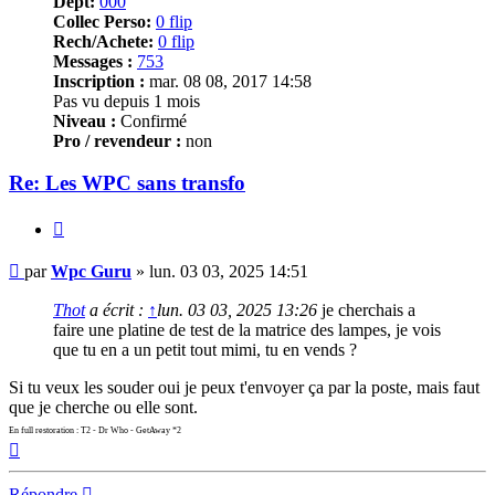
Dept:
000
Collec Perso:
0 flip
Rech/Achete:
0 flip
Messages :
753
Inscription :
mar. 08 08, 2017 14:58
Pas vu depuis 1 mois
Niveau :
Confirmé
Pro / revendeur :
non
Re: Les WPC sans transfo
Citer
Message
par
Wpc Guru
»
lun. 03 03, 2025 14:51
Thot
a écrit :
↑
lun. 03 03, 2025 13:26
je cherchais a
faire une platine de test de la matrice des lampes, je vois
que tu en a un petit tout mimi, tu en vends ?
Si tu veux les souder oui je peux t'envoyer ça par la poste, mais faut
que je cherche ou elle sont.
En full restoration : T2 - Dr Who - GetAway *2
Haut
Répondre