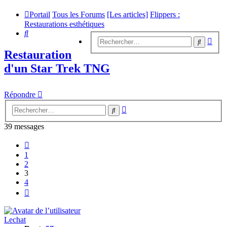
Portail
Tous les Forums
[Les articles]
Flippers :
Restaurations esthétiques
Rechercher
Rech
Recherc
avan
Restauration
d'un Star Trek TNG
Répondre
Recherche
Rechercher
avancée
39 messages
Précédent
1
2
3
4
Suivant
Lechat