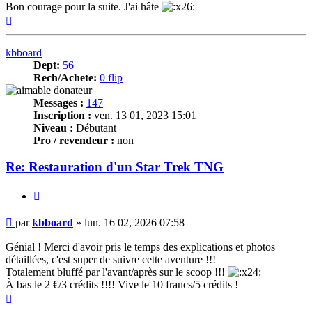
Bon courage pour la suite. J'ai hâte
Haut
kbboard
Dept:
56
Rech/Achete:
0 flip
Messages :
147
Inscription :
ven. 13 01, 2023 15:01
Niveau :
Débutant
Pro / revendeur :
non
Re: Restauration d'un Star Trek TNG
Citer
Message
par
kbboard
»
lun. 16 02, 2026 07:58
Génial ! Merci d'avoir pris le temps des explications et photos
détaillées, c'est super de suivre cette aventure !!!
Totalement bluffé par l'avant/après sur le scoop !!!
À bas le 2 €/3 crédits !!!! Vive le 10 francs/5 crédits !
Haut