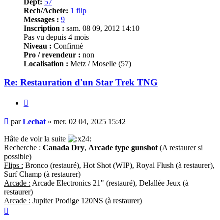
Dept:
57
Rech/Achete:
1 flip
Messages :
9
Inscription :
sam. 08 09, 2012 14:10
Pas vu depuis 4 mois
Niveau :
Confirmé
Pro / revendeur :
non
Localisation :
Metz / Moselle (57)
Re: Restauration d'un Star Trek TNG
Citer
Message
par
Lechat
»
mer. 02 04, 2025 15:42
Hâte de voir la suite
Recherche :
Canada Dry
,
Arcade type gunshot
(A restaurer si
possible)
Flips :
Bronco (restauré), Hot Shot (WIP), Royal Flush (à restaurer),
Surf Champ (à restaurer)
Arcade :
Arcade Electronics 21" (restauré), Delallée Jeux (à
restaurer)
Arcade :
Jupiter Prodige 120NS (à restaurer)
Haut