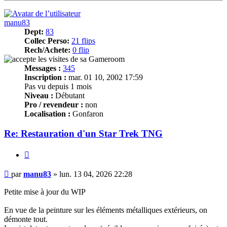
manu83
Dept:
83
Collec Perso:
21 flips
Rech/Achete:
0 flip
Messages :
345
Inscription :
mar. 01 10, 2002 17:59
Pas vu depuis 1 mois
Niveau :
Débutant
Pro / revendeur :
non
Localisation :
Gonfaron
Re: Restauration d'un Star Trek TNG
Citer
Message
par
manu83
»
lun. 13 04, 2026 22:28
Petite mise à jour du WIP
En vue de la peinture sur les éléments métalliques extérieurs, on
démonte tout.