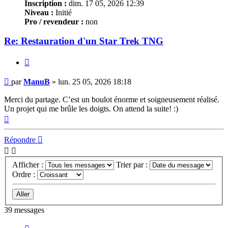
Inscription :
dim. 17 05, 2026 12:39
Niveau :
Initié
Pro / revendeur :
non
Re: Restauration d'un Star Trek TNG
Citer
Message
par
ManuB
»
lun. 25 05, 2026 18:18
Merci du partage. C’est un boulot énorme et soigneusement réalisé.
Un projet qui me brûle les doigts. On attend la suite! :)
Haut
Répondre
Afficher :
Trier par :
Ordre :
39 messages
Précédent