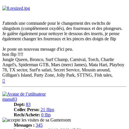
J'attends une commande pour le changement des switchs de
slingshots (complètement oxydés), des fourreaux et des plongeurs.
Je galère également pour nettoyer le dessous des inserts, je pense
également changer les fourreaux et les pinces des doigts de flip
Je poste un nouveau message d'ici peu.
bon flip !!!!
Jungle Queen, Bronco, Surf Champ, Carnival, Torch, Charlie
Angel's, Spiderman GTB, Mars (merci James), Mata Hari, Playboy
78, TX sector, Surf'n safari, Secret Service, Mousin around,
Gilligan's Island, Party Zone, Jolly Park, STTNG, Fish tales,
Haut
manu83
Dept:
83
Collec Perso:
21 flips
Rech/Achete:
0 flip
Messages :
345