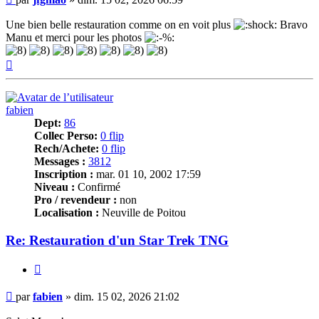
Une bien belle restauration comme on en voit plus
Bravo
Manu et merci pour les photos
Haut
fabien
Dept:
86
Collec Perso:
0 flip
Rech/Achete:
0 flip
Messages :
3812
Inscription :
mar. 01 10, 2002 17:59
Niveau :
Confirmé
Pro / revendeur :
non
Localisation :
Neuville de Poitou
Re: Restauration d'un Star Trek TNG
Citer
Message
par
fabien
»
dim. 15 02, 2026 21:02