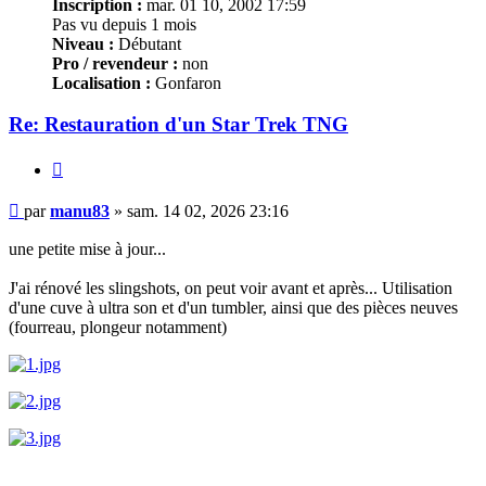
Inscription :
mar. 01 10, 2002 17:59
Pas vu depuis 1 mois
Niveau :
Débutant
Pro / revendeur :
non
Localisation :
Gonfaron
Re: Restauration d'un Star Trek TNG
Citer
Message
par
manu83
»
sam. 14 02, 2026 23:16
une petite mise à jour...
J'ai rénové les slingshots, on peut voir avant et après... Utilisation
d'une cuve à ultra son et d'un tumbler, ainsi que des pièces neuves
(fourreau, plongeur notamment)