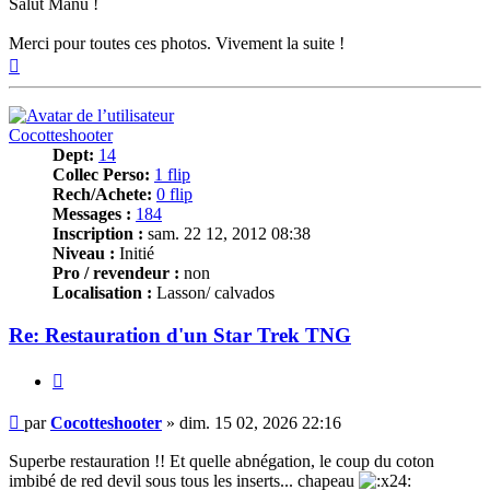
Salut Manu !
Merci pour toutes ces photos. Vivement la suite !
Haut
Cocotteshooter
Dept:
14
Collec Perso:
1 flip
Rech/Achete:
0 flip
Messages :
184
Inscription :
sam. 22 12, 2012 08:38
Niveau :
Initié
Pro / revendeur :
non
Localisation :
Lasson/ calvados
Re: Restauration d'un Star Trek TNG
Citer
Message
par
Cocotteshooter
»
dim. 15 02, 2026 22:16
Superbe restauration !! Et quelle abnégation, le coup du coton
imbibé de red devil sous tous les inserts... chapeau