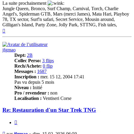
La suite prochainement
Jungle Queen, Bronco, Surf Champ, Carnival, Torch, Charlie
Angel's, Spiderman GTB, Mars (merci James), Mata Hari, Playboy
78, TX sector, Surf'n safari, Secret Service, Mousin around,
Gilligan's Island, Party Zone, Jolly Park, STTNG, Fish tales,
Haut
jfgmao
Dept:
2B
Collec Perso:
3 flips
Rech/Achete:
0 flip
Messages :
1687
Inscription :
mer. 15 12, 2004 17:41
Pas vu depuis 5 mois
Niveau :
Initié
Pro / revendeur :
non
Localisation :
Ventiseri Corse
Re: Restauration d'un Star Trek TNG
Citer
Message
par
jfgmao
»
dim. 15 02, 2026 06:59