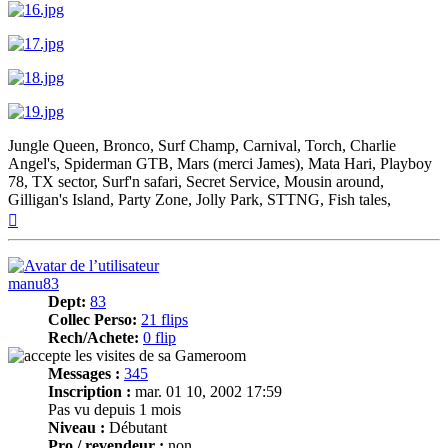
Jungle Queen, Bronco, Surf Champ, Carnival, Torch, Charlie
Angel's, Spiderman GTB, Mars (merci James), Mata Hari, Playboy
78, TX sector, Surf'n safari, Secret Service, Mousin around,
Gilligan's Island, Party Zone, Jolly Park, STTNG, Fish tales,
Haut
manu83
Dept:
83
Collec Perso:
21 flips
Rech/Achete:
0 flip
Messages :
345
Inscription :
mar. 01 10, 2002 17:59
Pas vu depuis 1 mois
Niveau :
Débutant
Pro / revendeur :
non