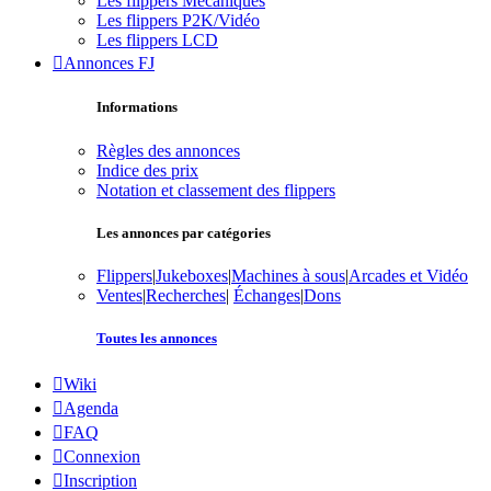
Les flippers Mécaniques
Les flippers P2K/Vidéo
Les flippers LCD
Annonces FJ
Informations
Règles des annonces
Indice des prix
Notation et classement des flippers
Les annonces par catégories
Flippers
|
Jukeboxes
|
Machines à sous
|
Arcades et Vidéo
Ventes
|
Recherches
|
Échanges
|
Dons
Toutes les annonces
Wiki
Agenda
FAQ
Connexion
Inscription