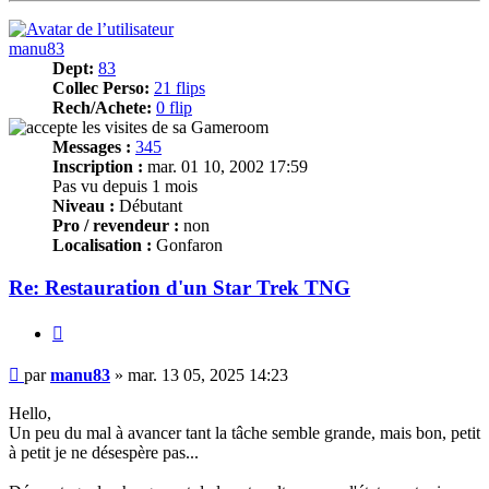
manu83
Dept:
83
Collec Perso:
21 flips
Rech/Achete:
0 flip
Messages :
345
Inscription :
mar. 01 10, 2002 17:59
Pas vu depuis 1 mois
Niveau :
Débutant
Pro / revendeur :
non
Localisation :
Gonfaron
Re: Restauration d'un Star Trek TNG
Citer
Message
par
manu83
»
mar. 13 05, 2025 14:23
Hello,
Un peu du mal à avancer tant la tâche semble grande, mais bon, petit
à petit je ne désespère pas...