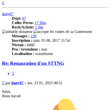
Haut
dany67
Dept:
67
Collec Perso:
17 flips
Rech/Achete:
1 flip
Messages :
228
Inscription :
sam. 05 08, 2017 21:54
Niveau :
Initié
Pro / revendeur :
non
Localisation :
wasselonne
Re: Restauration d'un STTNG
Citer
Message
par
dany67
»
jeu. 23 01, 2025 06:51
Salut,
Beau travail