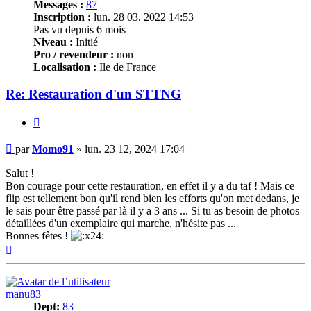
Messages :
87
Inscription :
lun. 28 03, 2022 14:53
Pas vu depuis 6 mois
Niveau :
Initié
Pro / revendeur :
non
Localisation :
Ile de France
Re: Restauration d'un STTNG
Citer
Message
par
Momo91
»
lun. 23 12, 2024 17:04
Salut !
Bon courage pour cette restauration, en effet il y a du taf ! Mais ce
flip est tellement bon qu'il rend bien les efforts qu'on met dedans, je
le sais pour être passé par là il y a 3 ans ... Si tu as besoin de photos
détaillées d'un exemplaire qui marche, n'hésite pas ...
Bonnes fêtes !
Haut
manu83
Dept:
83