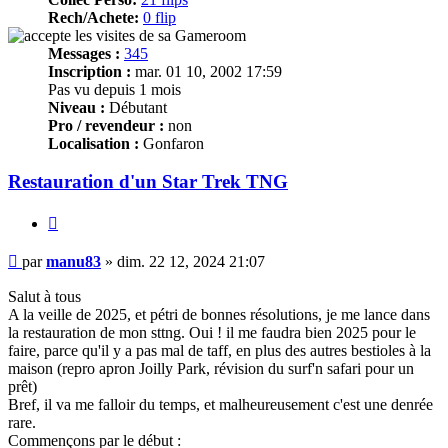
Rech/Achete:
0 flip
Messages :
345
Inscription :
mar. 01 10, 2002 17:59
Pas vu depuis 1 mois
Niveau :
Débutant
Pro / revendeur :
non
Localisation :
Gonfaron
Restauration d'un Star Trek TNG
Citer
Message
par
manu83
»
dim. 22 12, 2024 21:07
Salut à tous
A la veille de 2025, et pétri de bonnes résolutions, je me lance dans
la restauration de mon sttng. Oui ! il me faudra bien 2025 pour le
faire, parce qu'il y a pas mal de taff, en plus des autres bestioles à la
maison (repro apron Joilly Park, révision du surf'n safari pour un
prêt)
Bref, il va me falloir du temps, et malheureusement c'est une denrée
rare.
Commençons par le début :