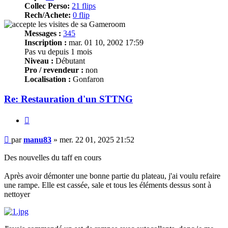
Collec Perso:
21 flips
Rech/Achete:
0 flip
Messages :
345
Inscription :
mar. 01 10, 2002 17:59
Pas vu depuis 1 mois
Niveau :
Débutant
Pro / revendeur :
non
Localisation :
Gonfaron
Re: Restauration d'un STTNG
Citer
Message
par
manu83
»
mer. 22 01, 2025 21:52
Des nouvelles du taff en cours
Après avoir démonter une bonne partie du plateau, j'ai voulu refaire
une rampe. Elle est cassée, sale et tous les éléments dessus sont à
nettoyer