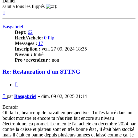
Daniel
salut a tous les flippés
Haut
Basgabriel
Dept:
62
Rech/Achete:
0 flip
Messages :
17
Inscription :
ven. 27 09, 2024 18:35
Niveau :
Initié
Pro / revendeur :
non
Re: Restauration d'un STTNG
Citer
Message
par
Basgabriel
»
dim. 09 02, 2025 21:14
Bonsoir
Oh la la , beaucoup de travail en perspective . Tu t'es lancé dans un
boulot monstre et encore tu n'as rien fait encore au niveau
électronique, ça promet. Le mien je l'ai acheté en décembre 2024 par
contre la caisse et plateau sont en très bonne état , il était bien stocké
mais il était en panne depuis plusieurs années et laissé comme ça. Je