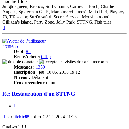
modifié 1 fois.
Jungle Queen, Bronco, Surf Champ, Carnival, Torch, Charlie
Angel's, Spiderman GTB, Mars (merci James), Mata Hari, Playboy
78, TX sector, Surf'n safari, Secret Service, Mousin around,
Gilligan's Island, Party Zone, Jolly Park, STTNG, Fish tales,
Haut
litchie85
Dept:
85
Rech/Achete:
0 flip
Messages :
1359
Inscription :
jeu. 10 05, 2018 19:12
Niveau :
Débutant
Pro / revendeur :
non
Re: Restauration d'un STTNG
Citer
Message
par
litchie85
»
dim. 22 12, 2024 21:13
Ouah-ouh !!!