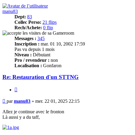
manu83
Dept:
83
Collec Perso:
21 flips
Rech/Achete:
0 flip
Messages :
345
Inscription :
mar. 01 10, 2002 17:59
Pas vu depuis 1 mois
Niveau :
Débutant
Pro / revendeur :
non
Localisation :
Gonfaron
Re: Restauration d'un STTNG
Citer
Message
par
manu83
»
mer. 22 01, 2025 22:15
Allez je continue avec le fronton
Là aussi y a du taff,