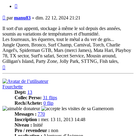
Citer
Message
par
manu83
»
dim. 22 12, 2024 21:21
Il sort d'un appenti, stockage à même le sol depuis des années,
soumis au variations de températures et d'humidité.
Les fourreaux, les équerres, tout le métal a du ver de gris...
Jungle Queen, Bronco, Surf Champ, Carnival, Torch, Charlie
Angel's, Spiderman GTB, Mars (merci James), Mata Hari, Playboy
78, TX sector, Surf'n safari, Secret Service, Mousin around,
Gilligan's Island, Party Zone, Jolly Park, STTNG, Fish tales,
Haut
Fourchette
Dept:
13
Collec Perso:
31 flips
Rech/Achete:
0 flip
Messages :
770
Inscription :
mer. 13 11, 2013 14:48
Niveau :
Initié
Pro / revendeur :
non
Localisation :
Alentours d'Avignon