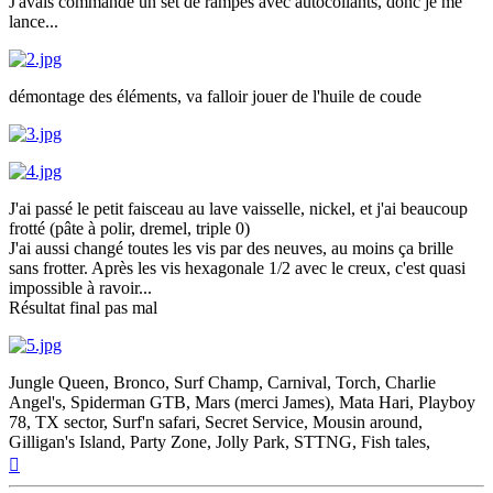
J'avais commandé un set de rampes avec autocollants, donc je me
lance...
démontage des éléments, va falloir jouer de l'huile de coude
J'ai passé le petit faisceau au lave vaisselle, nickel, et j'ai beaucoup
frotté (pâte à polir, dremel, triple 0)
J'ai aussi changé toutes les vis par des neuves, au moins ça brille
sans frotter. Après les vis hexagonale 1/2 avec le creux, c'est quasi
impossible à ravoir...
Résultat final pas mal
Jungle Queen, Bronco, Surf Champ, Carnival, Torch, Charlie
Angel's, Spiderman GTB, Mars (merci James), Mata Hari, Playboy
78, TX sector, Surf'n safari, Secret Service, Mousin around,
Gilligan's Island, Party Zone, Jolly Park, STTNG, Fish tales,
Haut