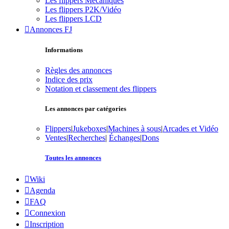
Les flippers Mécaniques
Les flippers P2K/Vidéo
Les flippers LCD
Annonces FJ
Informations
Règles des annonces
Indice des prix
Notation et classement des flippers
Les annonces par catégories
Flippers
|
Jukeboxes
|
Machines à sous
|
Arcades et Vidéo
Ventes
|
Recherches
|
Échanges
|
Dons
Toutes les annonces
Wiki
Agenda
FAQ
Connexion
Inscription