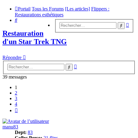
Portail
Tous les Forums
[Les articles]
Flippers :
Restaurations esthétiques
Rechercher
Rech
Recherc
avan
Restauration
d'un Star Trek TNG
Répondre
Recherche
Rechercher
avancée
39 messages
1
2
3
4
Suivant
manu83
Dept:
83
Collec Perso:
21 flips