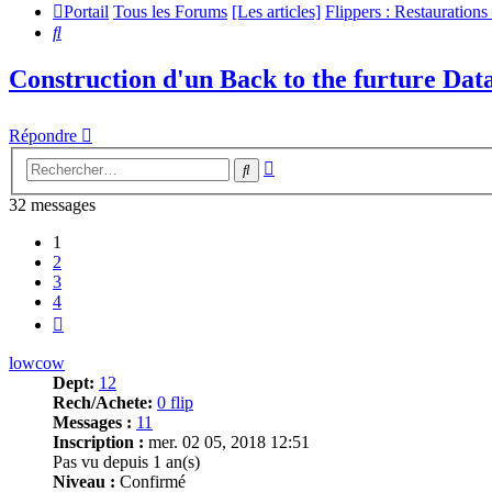
Portail
Tous les Forums
[Les articles]
Flippers : Restaurations
Rechercher
Construction d'un Back to the furture Dat
Répondre
Recherche
Rechercher
avancée
32 messages
1
2
3
4
Suivant
lowcow
Dept:
12
Rech/Achete:
0 flip
Messages :
11
Inscription :
mer. 02 05, 2018 12:51
Pas vu depuis 1 an(s)
Niveau :
Confirmé