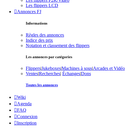
Les flippers P2K/Vidéo
Les flippers LCD
Annonces FJ
Informations
Règles des annonces
Indice des prix
Notation et classement des flippers
Les annonces par catégories
Flippers
|
Jukeboxes
|
Machines à sous
|
Arcades et Vidéo
Ventes
|
Recherches
|
Échanges
|
Dons
Toutes les annonces
Wiki
Agenda
FAQ
Connexion
Inscription