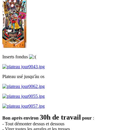
Inserts fondus
Plateau usé jusqu'àu os
30h de travail
Bon après environ
pour
:
- Tout démonter dessus et dessous
- Virer toutes les agrafes et les tresses