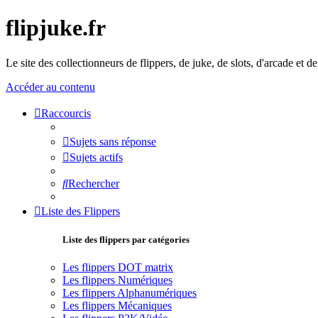
flipjuke.fr
Le site des collectionneurs de flippers, de juke, de slots, d'arcade et d
Accéder au contenu
Raccourcis
Sujets sans réponse
Sujets actifs
Rechercher
Liste des Flippers
Liste des flippers par catégories
Les flippers DOT matrix
Les flippers Numériques
Les flippers Alphanumériques
Les flippers Mécaniques