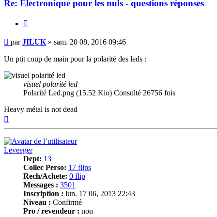
Re: Electronique pour les nuls - questions réponses
Citer
Message
par
JILUK
»
sam. 20 08, 2016 09:46
Un ptit coup de main pour la polarité des leds :
visuel polarité led
Polarité Led.png (15.52 Kio) Consulté 26756 fois
Heavy métal is not dead
Haut
Leveeger
Dept:
13
Collec Perso:
17 flips
Rech/Achete:
0 flip
Messages :
3501
Inscription :
lun. 17 06, 2013 22:43
Niveau :
Confirmé
Pro / revendeur :
non