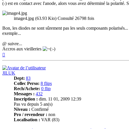
(-) est en contact avec l'anode, alors vous avez déterminé la polarité. Si
image4.jpg (63.93 Kio) Consulté 26798 fois
Bon, les diodes ne sont sûrement pas les seuls composants polarisés...
exemple...
@ suivre...
Accros aux vieilleries
Haut
JILUK
Dept:
83
Collec Perso:
8 flips
Rech/Achete:
0 flip
Messages :
432
Inscription :
dim. 11 01, 2009 12:39
Pas vu depuis 5 an(s)
Niveau :
Confirmé
Pro / revendeur :
non
Localisation :
VAR (83)