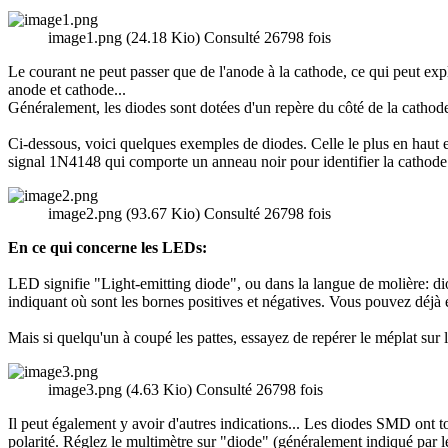
image1.png (24.18 Kio) Consulté 26798 fois
Le courant ne peut passer que de l'anode à la cathode, ce qui peut ex
anode et cathode...
Généralement, les diodes sont dotées d'un repère du côté de la cathode
Ci-dessous, voici quelques exemples de diodes. Celle le plus en haut 
signal 1N4148 qui comporte un anneau noir pour identifier la cathode. E
image2.png (93.67 Kio) Consulté 26798 fois
En ce qui concerne les LEDs:
LED signifie "Light-emitting diode", ou dans la langue de molière: dio
indiquant où sont les bornes positives et négatives. Vous pouvez déjà es
Mais si quelqu'un à coupé les pattes, essayez de repérer le méplat sur 
image3.png (4.63 Kio) Consulté 26798 fois
Il peut également y avoir d'autres indications... Les diodes SMD ont to
polarité. Réglez le multimètre sur "diode" (généralement indiqué par l