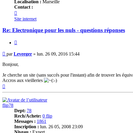
Localisation :
Marseille
Contact :
Contacter
Leveeger
Site internet
Re: Electronique pour les nuls - questions réponses
Citer
Message
par
Leveeger
»
lun. 26 09, 2016 15:44
Bonjour,
Je cherche un site (sans succés pour l'instant) afin de trouver les équi
Accros aux vieilleries
Haut
flip78
Dept:
78
Rech/Achete:
0 flip
Messages :
1861
Inscription :
lun. 26 05, 2008 23:09
Niveau :
Expert