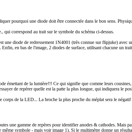
pliquer pourquoi une diode doit être connectée dans le bon sens. Physiq
., qui correspond au trait sur le symbole du schéma ci-dessus.
est une diode de redressement 1N4001 (très connue sur flipjuke) avec u
nfin, en bas de l'image, 2 diodes de surface, utilisant chacune un trait
de émettant de la lumière!!! Ce qui signifie que comme leurs cousines, c
sayer de repérer quelle est la patte la plus longue, qui indiquera le posi
le corps de la LED... La broche la plus proche du méplat sera le négatif 
utes une gamme de repères pour identifier anodes & cathodes. Mais parfois
e même symbole - mais voir image 1). Si le multimètre donne un résultat l