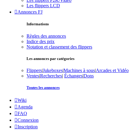
Les flippers P2K/Vidéo
Les flippers LCD
Annonces FJ
Informations
Règles des annonces
Indice des prix
Notation et classement des flippers
Les annonces par catégories
Flippers
|
Jukeboxes
|
Machines à sous
|
Arcades et Vidéo
Ventes
|
Recherches
|
Échanges
|
Dons
Toutes les annonces
Wiki
Agenda
FAQ
Connexion
Inscription