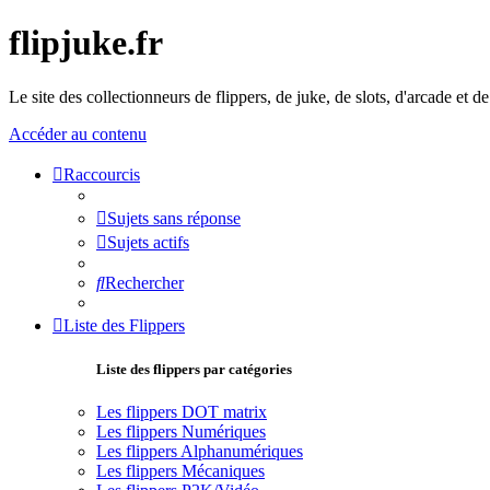
flipjuke.fr
Le site des collectionneurs de flippers, de juke, de slots, d'arcade et d
Accéder au contenu
Raccourcis
Sujets sans réponse
Sujets actifs
Rechercher
Liste des Flippers
Liste des flippers par catégories
Les flippers DOT matrix
Les flippers Numériques
Les flippers Alphanumériques
Les flippers Mécaniques