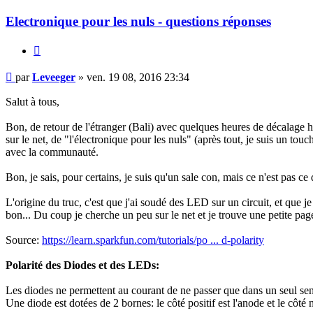
Electronique pour les nuls - questions réponses
Citer
Message
par
Leveeger
»
ven. 19 08, 2016 23:34
Salut à tous,
Bon, de retour de l'étranger (Bali) avec quelques heures de décalage 
sur le net, de "l'électronique pour les nuls" (après tout, je suis un tou
avec la communauté.
Bon, je sais, pour certains, je suis qu'un sale con, mais ce n'est pas ce
L'origine du truc, c'est que j'ai soudé des LED sur un circuit, et que j
bon... Du coup je cherche un peu sur le net et je trouve une petite page 
Source:
https://learn.sparkfun.com/tutorials/po ... d-polarity
Polarité des Diodes et des LEDs:
Les diodes ne permettent au courant de ne passer que dans un seul sens
Une diode est dotées de 2 bornes: le côté positif est l'anode et le côté n